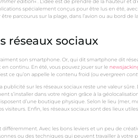
ummer edition
« . L’idée est de prendre de la hauteur et d
pplications spécialement conçus pour être lus en été, avec
ur être parcourus sur la plage, dans l’avion ou au bord de la
es réseaux sociaux
iment son smartphone. Or, qui dit smartphone dit résea
nt en continu. En été, vous pouvez jouer sur le
newsjackin
 C’est ce qu’on appelle le contenu froid (ou
evergreen cont
a publicité sur les réseaux sociaux reste une valeur sûre
t s’installer dans votre région grâce à la géolocalisati
posent d’une boutique physique. Selon le lieu (mer, mon
s visiteurs. Enfin, les réseaux sociaux sont des lieux util
 différemment. Avec les bons leviers et un peu de créativité
onnes ou des techniques qui peuvent travailler à votre 