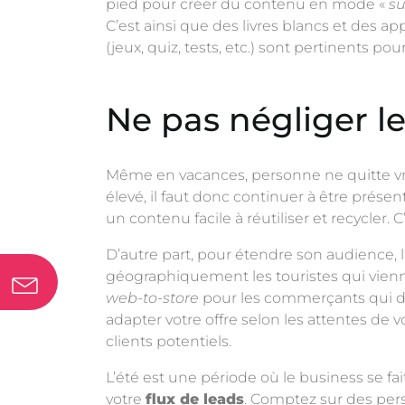
pied pour créer du contenu en mode «
s
C’est ainsi que des livres blancs et des a
(jeux, quiz, tests, etc.) sont pertinents po
Ne pas négliger l
Même en vacances, personne ne quitte vra
élevé, il faut donc continuer à être prése
un contenu facile à réutiliser et recycler.
D’autre part, pour étendre son audience, l
géographiquement les touristes qui viennen
web-to-store
pour les commerçants qui dis
adapter votre offre selon les attentes de vo
clients potentiels.
L’été est une période où le business se fait
votre
flux de leads
. Comptez sur des pers