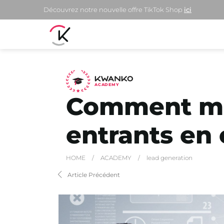
Découvrez notre nouvelle offre TikTok Shop
ici
A
C
ADEMY
Comment mai
entrants en 
HOME
/
ACADEMY
/
lead generation
Article Précédent