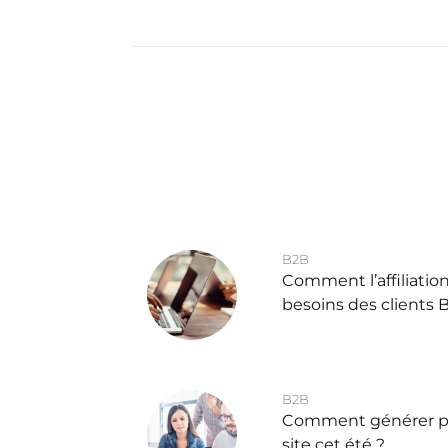
B2B
Comment l’affiliatio
besoins des clients 
B2B
Comment générer plu
site cet été ?