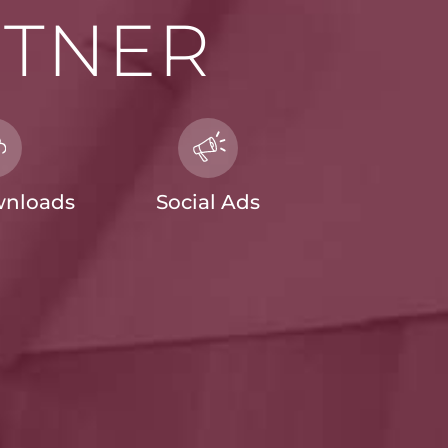
TNER
nloads
Social Ads