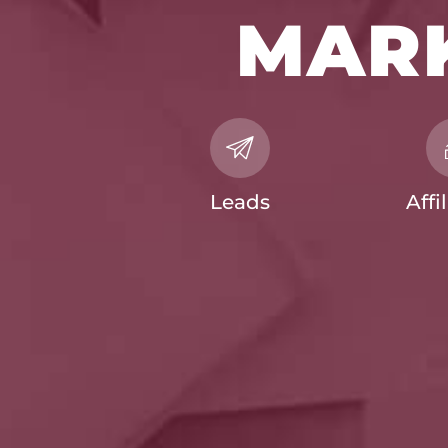
MAR
Leads
Affi