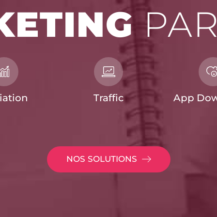
KETING
PAR
liation
Traffic
App Dow
NOS SOLUTIONS