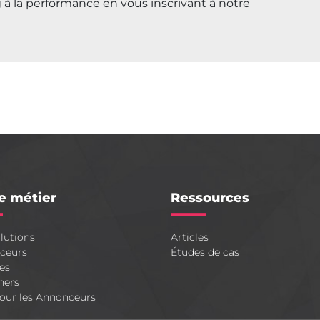
 à la performance en vous inscrivant à notre
e métier
Ressources
lutions
Articles
ceurs
Études de cas
es
hers
our les Annonceurs