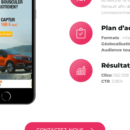
Améliorer la vi
Renault afin d
concessionnai
Plan d’a
Formats
: int
Géolocalisati
Audience to
Résultat
Clics:
562.058
CTR
: 3,95%
CONTACTEZ-NOUS