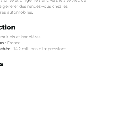
sibilité et diriger le trafic vers le site web de
e générer des rendez-vous chez les
res automobiles.
ction
erstitiels et bannières
on
: France
uchée
: 14,2 millions d’impressions
s