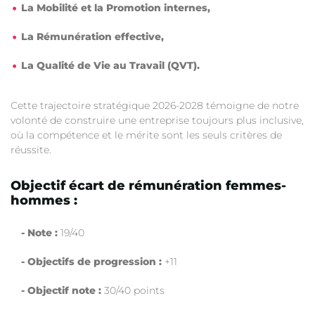
La Mobilité et la Promotion internes,
La Rémunération effective,
La Qualité de Vie au Travail (QVT).
Cette trajectoire stratégique 2026-2028 témoigne de notre
volonté de construire une entreprise toujours plus inclusive,
où la compétence et le mérite sont les seuls critères de
réussite.
Objectif écart de rémunération femmes-
hommes :
- Note :
19/40
- Objectifs de progression :
+11
- Objectif note :
30/40 points