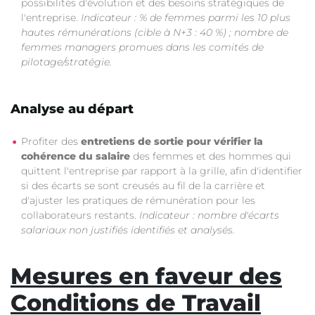
possibilités d'évolution et des besoins stratégiques de
l'entreprise.
Indicateur : % de femmes parmi les 10 plus
hautes rémunérations (cible à N+3 : 40 %) ; nombre de
femmes managers promues dans les comités de
pilotage/stratégie.
Analyse au départ
Profiter des
entretiens de sortie pour vérifier la
cohérence du salaire
des femmes et des hommes qui
quittent l'entreprise par rapport à la grille, afin d'identifier
si des écarts se sont creusés au fil de la carrière et
d'ajuster les pratiques de rémunération pour les
collaborateurs restants.
Indicateur : nombre d'écarts
salariaux non justifiés identifiés et analysés.
Mesures en faveur des
Conditions de Travail