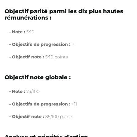
Objectif parité parmi les dix plus hautes
rémunérations :
- Note :
5/10
- Objectifs de progression :
=
- Objectif note :
5/10 points
Objectif note globale :
- Note :
74/100
- Objectifs de progression :
+11
- Objectif note :
85/100 points