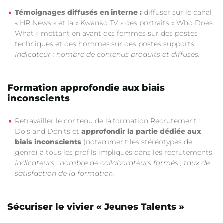
Témoignages diffusés en interne :
diffuser sur le canal
« HR News » et la « Kwanko TV » des portraits « Who Does
What » mettant en avant des femmes sur des postes
techniques et des hommes sur des postes supports.
Indicateur : nombre de contenus produits et diffusés.
Formation approfondie aux biais
inconscients
Retravailler le contenu de la formation Recrutement :
Do's and Don'ts et
approfondir la partie dédiée aux
biais inconscients
(notamment les stéréotypes de
genre) à tous les profils impliqués dans les recrutements.
Indicateurs : nombre de collaborateurs formés ; taux de
satisfaction de la formation.
Sécuriser le vivier « Jeunes Talents »