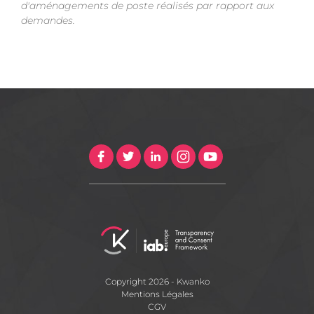
d'aménagements de poste réalisés par rapport aux
demandes.
Copyright 2026 - Kwanko
Mentions Légales
CGV