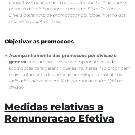
consultavel quando uma posicao for aberta.
Indicadores:
numero de colaboradoras com uma Ficha Talento e
Diversidade; taxa de promocao/mobilidade interna das
mulheres (objetivo: 25%).
Objetivar as promocoes
Acompanhamento das promocoes por divisao e
genero:
criar um arquivo de acompanhamento das
promocoes para garantir que as mulheres nao progridam
mais lentamente do que seus homologos masculinos.
Indicador: diferenca em % de promocao entre H/M por
divisao.
Medidas relativas a
Remuneracao Efetiva