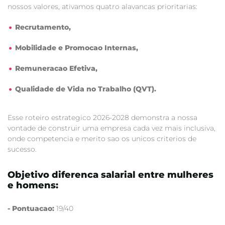
nossos valores, ativamos quatro alavancas prioritarias:
Recrutamento,
Mobilidade e Promocao Internas,
Remuneracao Efetiva,
Qualidade de Vida no Trabalho (QVT).
Esse roteiro estrategico 2026-2028 demonstra a nossa
vontade de construir uma empresa cada vez mais inclusiva,
onde competencia e merito sao os unicos criterios de
sucesso.
Objetivo diferenca salarial entre mulheres
e homens:
- Pontuacao:
19/40