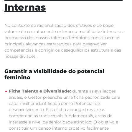
Internas
No contexto de racionalizacao dos efetivos e de baixo
volume de recrutamento externo, a mobilidade interna e a
promocao dos nossos talentos femininos constituem as
principais alavancas estrategicas para desenvolver
competencias e corrigir os desequilibrios estruturais das
nossas divisoes.
Garantir a visibilidade do potencial
feminino
Ficha Talento e Diversidade:
durante as avaliacoes
anuais, o Gestor preenche uma ficha padronizada para
cada mulher identificada como Potencial de
desenvolvimento. Essa ficha abrange tres areas:
competencias transversais fundamentais, areas de
interesse e nivel de senioridade atingido. O objetivo e
constituir um banco interno proativo facilmente