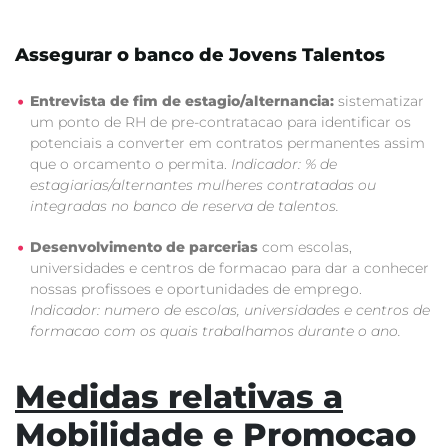
Assegurar o banco de Jovens Talentos
Entrevista de fim de estagio/alternancia:
sistematizar
um ponto de RH de pre-contratacao para identificar os
potenciais a converter em contratos permanentes assim
que o orcamento o permita.
Indicador: % de
estagiarias/alternantes mulheres contratadas ou
integradas no banco de reserva de talentos.
Desenvolvimento de parcerias
com escolas,
universidades e centros de formacao para dar a conhecer
nossas profissoes e oportunidades de emprego.
Indicador: numero de escolas, universidades e centros de
formacao com os quais trabalhamos durante o ano.
Medidas relativas a
Mobilidade e Promocao