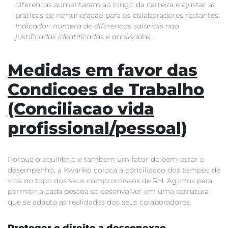
diferencas aumentaram ao longo da carreira e ajustar as
praticas de remuneracao para os colaboradores restantes.
Indicador: numero de diferencas salariais nao
justificadas identificadas e analisadas.
Medidas em favor das
Condicoes de Trabalho
(Conciliacao vida
profissional/pessoal)
Porque o equilibrio e tambem um fator de bem-estar e
desempenho, a Kwanko coloca a conciliacao dos tempos de
vida no topo dos seus compromissos de RH. Agimos para
permitir a cada pessoa se desenvolver em uma estrutura
que se adapta as realidades dos seus colaboradores.