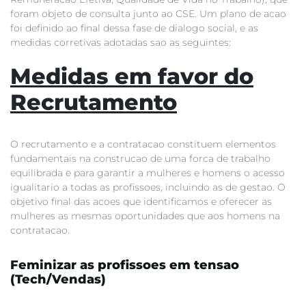
foram objeto de consulta junto ao CSE. Um plano de acao
foi definido ao final dessa fase de dialogo social, e as
medidas corretivas adotadas sao as seguintes:
Medidas em favor do
Recrutamento
O recrutamento e a contratacao constituem elementos
fundamentais na construcao de uma forca de trabalho
equilibrada e para garantir a mulheres e homens o acesso
igualitario a todas as profissoes, incluindo as de gestao. O
objetivo final das acoes que identificamos e oferecer as
mulheres as mesmas oportunidades que aos homens na
contratacao.
Feminizar as profissoes em tensao
(Tech/Vendas)