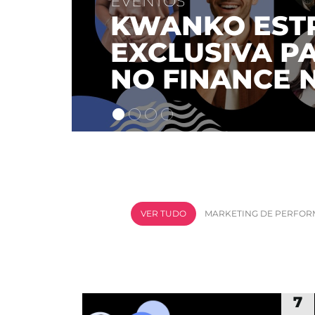
UÇÃO
 FINANCEIRO
T
VER TUDO
MARKETING DE PERFO
7