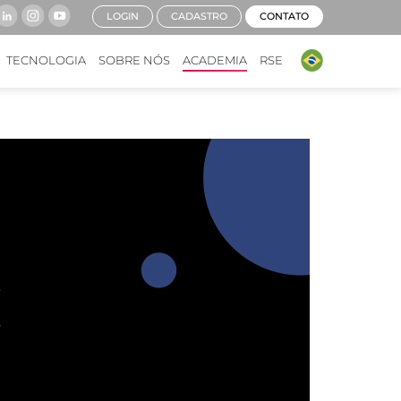
LOGIN
CADASTRO
CONTATO
TECNOLOGIA
SOBRE NÓS
ACADEMIA
RSE
NKYOU ANALYTICS E
RA COMO A I-RUN