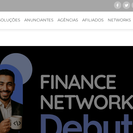
SOLUÇÕES
ANUNCIANTES
AGÊNCIAS
AFILIADOS
NETWORKS
CAS D'OR
CASO I-RUN, THA
KWANKO: DESCUB