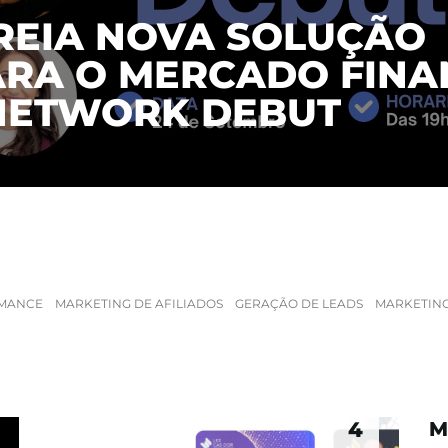
REPENSOU O SEU 
DESENVOLVEU UM
MULTICANAL
RMANCE
MARKETING DE AFILIADOS
GERAÇÃO DE LEADS
MARKETING
4
M