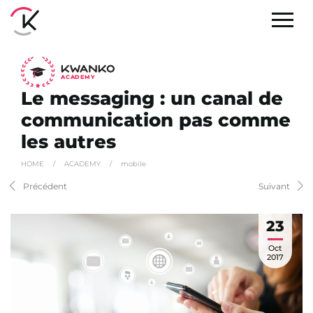
A
C
ADEMY
Le messaging : un canal de
communication pas comme
les autres
HOME
/
ACADEMY
/
mobile
Précédent
Suivant
23
Oct
2017