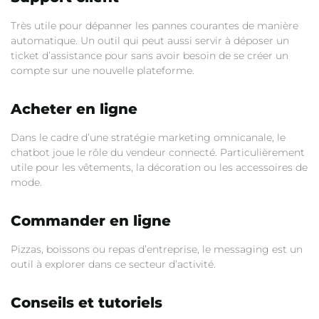
Très utile pour dépanner les pannes courantes de manière
automatique. Un outil qui peut aussi servir à déposer un
ticket d’assistance pour sans avoir besoin de se créer un
compte sur une nouvelle plateforme.
Acheter en ligne
Dans le cadre d’une stratégie marketing omnicanale, le
chatbot joue le rôle du vendeur connecté. Particulièrement
utile pour les vêtements, la décoration ou les accessoires de
mode.
Commander en ligne
Pizzas, boissons ou repas d’entreprise, le messaging est un
outil à explorer dans ce secteur d’activité.
Conseils et tutoriels