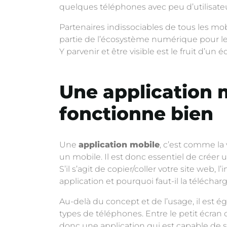
quelques téléphones avec peu d’utilisate
Partenaires indissociables de tous les m
partie de l’écosystème numérique pour les
Y parvenir et être visible est le fruit d’u
Une application m
fonctionne bien
Une
application mobile
, c’est comme la 
un mobile. Il est donc essentiel de créer u
S’il s’agit de copier/coller votre site web, 
application et pourquoi faut-il la télécharg
Au-delà du concept et de l’usage, il est 
types de téléphones. Entre le petit écran 
donc une application qui est capable de s