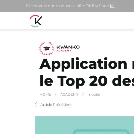
Découvrez notre nouvelle offre TikTok Shop
ici
A
C
ADEMY
Application
le Top 20 de
HOME
/
ACADEMY
/
mobile
Article Précédent