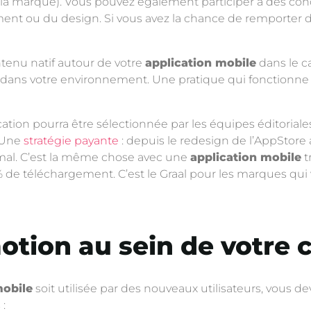
 la marque). Vous pouvez également participer à des conco
nt ou du design. Si vous avez la chance de remporter des p
enu natif autour de votre
application mobile
dans le c
ie dans votre environnement. Une pratique qui fonctionne
cation pourra être sélectionnée par les équipes éditorial
. Une
stratégie payante
: depuis le redesign de l’AppStore a
mal. C’est la même chose avec une
application mobile
t
% de téléchargement. C’est le Graal pour les marques qui 
motion au sein de votr
mobile
soit utilisée par des nouveaux utilisateurs, vous dev
: