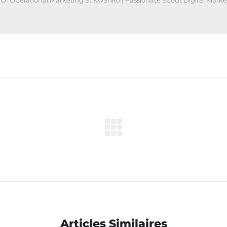
Of Operational Marketing at Kwanko | Passionate about Digital Marke
Articles Similaires