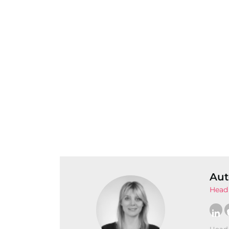
Aut
Head 