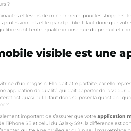
urs ?
obinautes et leviers de m-commerce pour les shoppers, l
 professionnels et le grand public. Il faut donc que votr
n équilibre subtil entre qualité intrinsèque du produit et
obile visible est une ap
vitrine d’un magasin. Elle doit être parfaite, car elle re
ne application de qualité qui doit apporter de la valeur, 
l’intérêt est quasi nul. Il faut donc se poser la question : q
er ?
également important de s’assurer que votre
application 
de l’iPhone SE et celui du Galaxy S9+, la différence est c
’adapter, quitte à ne privilégier qu’un seul marketplace 