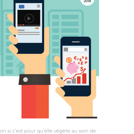
2018
n si c’est pour qu’elle végète au sein de