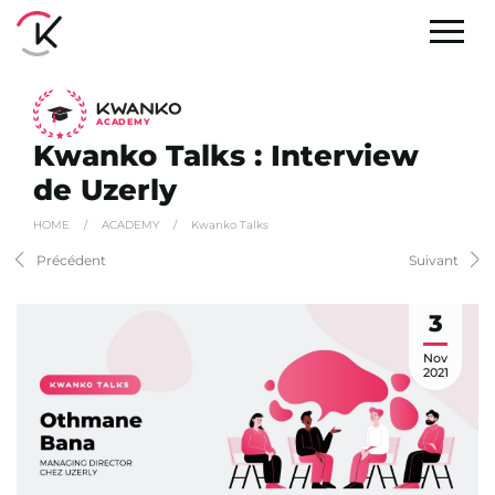
A
C
ADEMY
Kwanko Talks : Interview
de Uzerly
HOME
/
ACADEMY
/
Kwanko Talks
Précédent
Suivant
3
Nov
2021