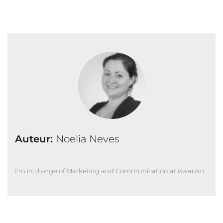
Auteur:
Noelia Neves
I'm in charge of Marketing and Communication at Kwanko