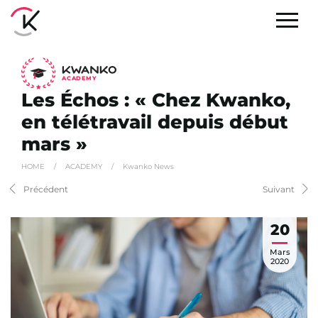
A
C
ADEMY
Les Échos : « Chez Kwanko,
en télétravail depuis début
mars »
HOME
/
ACADEMY
/
Kwanko News
Précédent
Suivant
20
Mars
2020