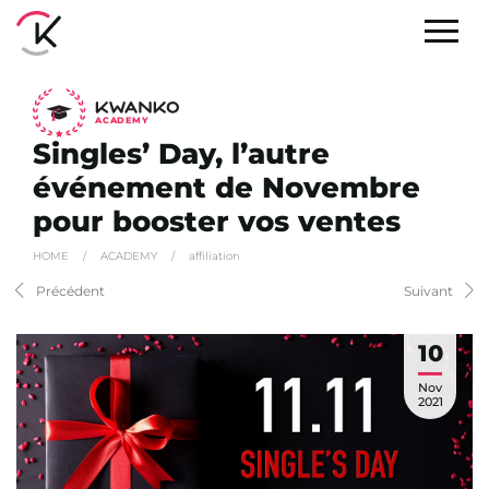
A
C
ADEMY
Singles’ Day, l’autre
événement de Novembre
pour booster vos ventes
HOME
/
ACADEMY
/
affiliation
Précédent
Suivant
10
Nov
2021