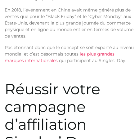
En 2018, l’événement en Chine avait même généré plus de
ventes que pour le “Black Friday” et le “Cyber Monday” aux
États-Unis,
devenant la plus grande journée du commerce
physique et en ligne du monde entier
en termes de volume
de ventes.
Pas étonnant donc que le concept se soit exporté au niveau
mondial et c’est désormais toutes
les plus grandes
marques internationales
qui participent au Singles’ Day.
Réussir votre
campagne
d’affiliation