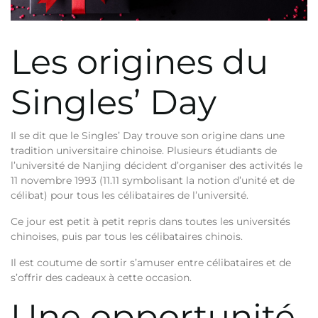
Les origines du
Singles’ Day
Il se dit que le Singles’ Day trouve son origine dans une
tradition universitaire chinoise. Plusieurs étudiants de
l’université de Nanjing décident d’organiser des activités le
11 novembre 1993 (11.11 symbolisant la notion d’unité et de
célibat) pour tous les célibataires de l’université.
Ce jour est petit à petit repris dans toutes les universités
chinoises, puis par tous les célibataires chinois.
Il est coutume de sortir s’amuser entre célibataires et de
s’offrir des cadeaux à cette occasion.
Une opportunité