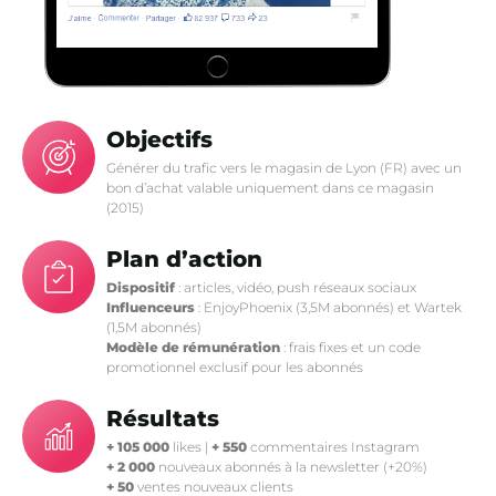
Objectifs
Générer du trafic vers le magasin de Lyon (FR) avec un
bon d’achat valable uniquement dans ce magasin
(2015)
Plan d’action
Dispositif
: articles, vidéo, push réseaux sociaux
Influenceurs
: EnjoyPhoenix (3,5M abonnés) et Wartek
(1,5M abonnés)
Modèle de rémunération
: frais fixes et un code
promotionnel exclusif pour les abonnés
Résultats
+ 105 000
likes |
+ 550
commentaires Instagram
+ 2 000
nouveaux abonnés à la newsletter (+20%)
+ 50
ventes nouveaux clients