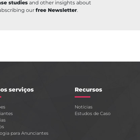
se studies
and other insights about
ubscribing our
free Newsletter
.
os serviços
Recursos
ões
Notícias
iantes
Estudos de Caso
ias
os
ogia para Anunciantes