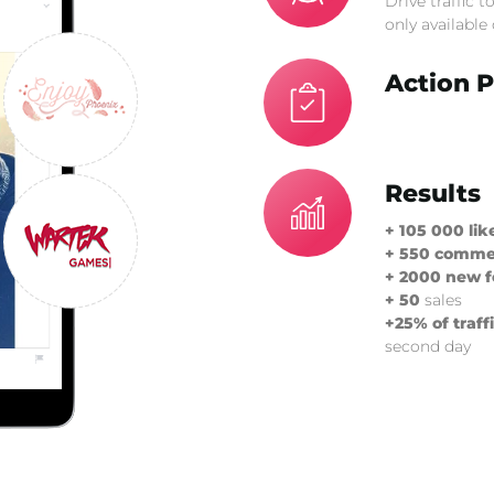
Drive traffic t
only available
Action P
Results
+ 105 000 lik
+ 550 comme
+ 2000 new f
+ 50
sales
+25% of traff
second day