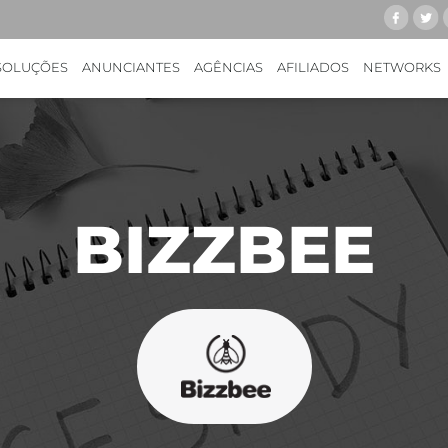
SOLUÇÕES
ANUNCIANTES
AGÊNCIAS
AFILIADOS
NETWORKS
BIZZBEE