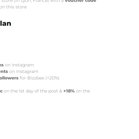
o store (in Lyon, France) with a
voucher code
 on this store
lan
es
on Instagram
nts
on Instagram
ollowers
for Bizzbee (+20%)
ic
on the 1st day of the post &
+18%
on the