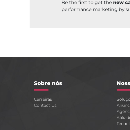
Be the first to get the
new ca
performance marketing by s
Sobre nós
Noss
Carreiras
Soluç
Contact Us
Anunc
Agênc
Afiliad
Tecnol