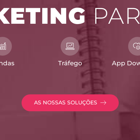
KETING
PAR
ndas
Tráfego
App Dow
AS NOSSAS SOLUÇÕES