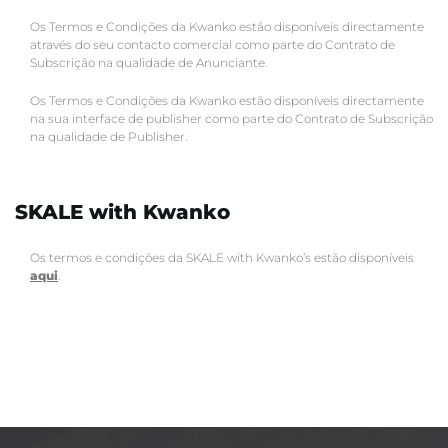
Os Termos e Condições da Kwanko estão disponíveis directamente
através do seu contacto comercial como parte do Contrato de
Subscrição na qualidade de Anunciante.
Os Termos e Condições da Kwanko estão disponíveis directamente
na sua interface de publisher como parte do Contrato de Subscrição
na qualidade de Publisher.
SKALE with Kwanko
Os termos e condições da SKALE with Kwanko’s estão disponíveis
aqui
.