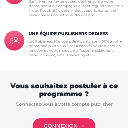
Bannières, lien textes et bien d'autres sont à votre
disposition sur la campagne, et sont régulièrement mis
à jour. Possibilité d’obtenir des supports exclusifs et
personnalisés via notre Studio Design.
UNE ÉQUIPE PUBLISHERS DEDIEES
Les Publishers Managers de Kwanko sont 100% à votre
disposition pour vous aider à booster vos résultats, en
fonction de votre mode de diffusion: display, bons
plans, influence, email marketing etc.
Vous souhaitez postuler à ce
programme ?
Connectez-vous à votre compte publisher
CONNEXION