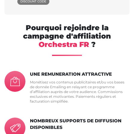
DISCOUNT CODE
Pourquoi rejoindre la
campagne d'affiliation
Orchestra FR
?
UNE REMUNERATION ATTRACTIVE
Monétisez vos contenus publicitaires et/ou vos bases
de donnée Emailing en relayant ce programme
d’affiliation auprès de votre audience. Commissions
exclusives et motivantes. Paiements réguliers et
facturation simplifiée.
NOMBREUX SUPPORTS DE DIFFUSION
DISPONIBLES