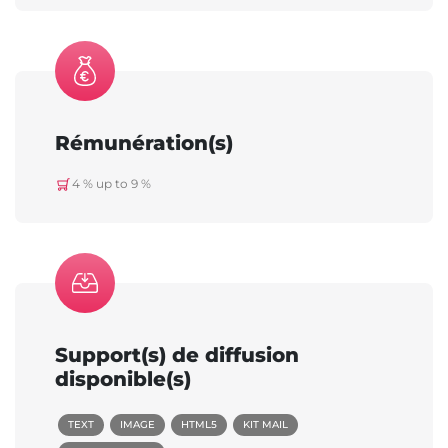
Rémunération(s)
4 % up to 9 %
Support(s) de diffusion
disponible(s)
TEXT
IMAGE
HTML5
KIT MAIL