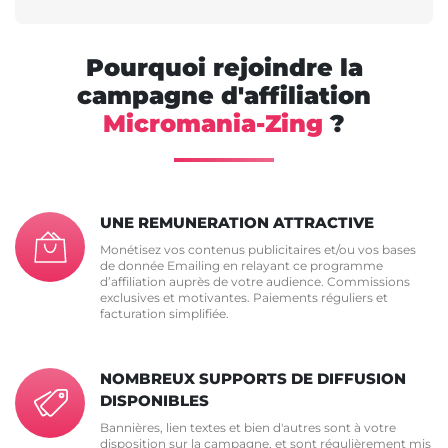
Pourquoi rejoindre la
campagne d'affiliation
Micromania-Zing
?
UNE REMUNERATION ATTRACTIVE
Monétisez vos contenus publicitaires et/ou vos bases
de donnée Emailing en relayant ce programme
d’affiliation auprès de votre audience. Commissions
exclusives et motivantes. Paiements réguliers et
facturation simplifiée.
NOMBREUX SUPPORTS DE DIFFUSION
DISPONIBLES
Bannières, lien textes et bien d'autres sont à votre
disposition sur la campagne, et sont régulièrement mis