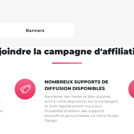
Banners
joindre la campagne d'affilia
NOMBREUX SUPPORTS DE
DIFFUSION DISPONIBLES
Bannières, lien textes et bien d'autres
n
sont à votre disposition sur la campagne,
et sont régulièrement mis à jour.
ns
Possibilité d’obtenir des supports
exclusifs et personnalisés via notre Studio
Design.