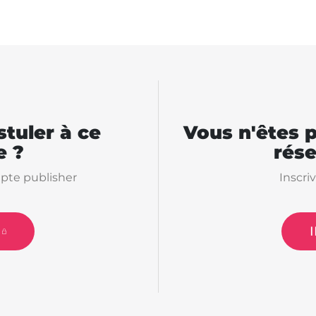
tuler à ce
Vous n'êtes 
 ?
rés
pte publisher
Inscri