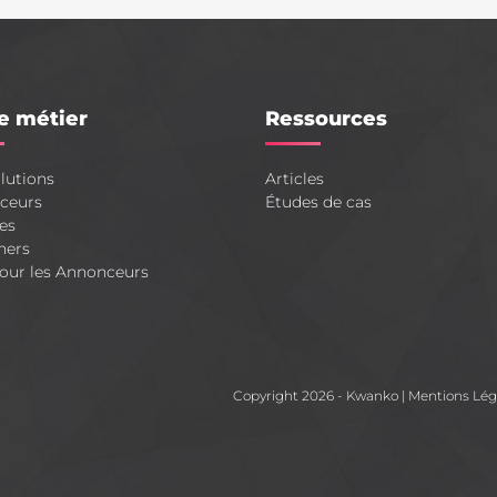
e métier
Ressources
lutions
Articles
ceurs
Études de cas
es
hers
our les Annonceurs
Copyright 2026 - Kwanko
|
Mentions Lég