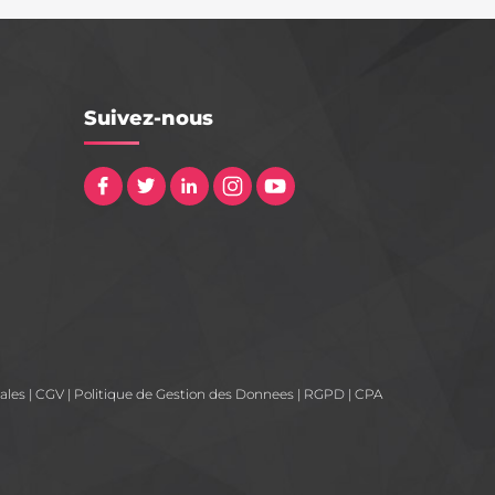
Suivez-nous
ales
|
CGV
|
Politique de Gestion des Donnees
|
RGPD
|
CPA