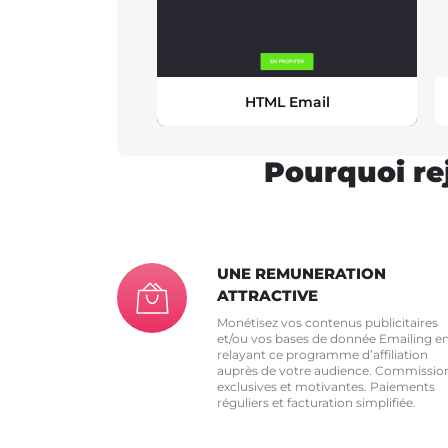
HTML Email
Pourquoi re
UNE REMUNERATION
ATTRACTIVE
Monétisez vos contenus publicitaires
et/ou vos bases de donnée Emailing e
relayant ce programme d’affiliation
auprès de votre audience. Commissio
exclusives et motivantes. Paiements
réguliers et facturation simplifiée.