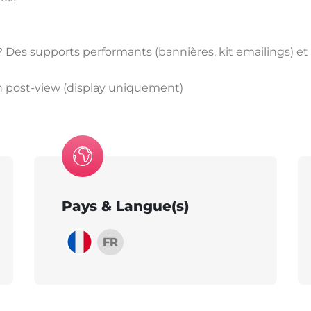
es supports performants (bannières, kit emailings) et u
4h post-view (display uniquement)
Pays & Langue(s)
FR