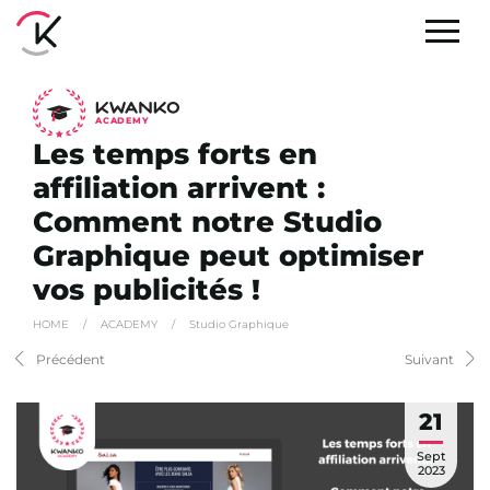
A
C
ADEMY
Les temps forts en
affiliation arrivent :
Comment notre Studio
Graphique peut optimiser
vos publicités !
HOME
/
ACADEMY
/
Studio Graphique
Précédent
Suivant
21
Sept
2023