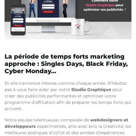
La période de temps forts marketing
approche : Singles Days, Black Friday,
Cyber Monday…
Et elle s’annonce intense comme chaque année. N’hésitez
pas à vous faire aider par notre
Studio Graphique
pour
créer des publicités performantes et optimiser votre
programme d’affiliation afin de préparer les temps forts qui
arrivent.
Notre équipe talentueuse, composée de
webdesigners et
développeurs
expérimentés, allie avec brio la créativité, les
meilleures pratiques d’UI/UX et des années d’expériences