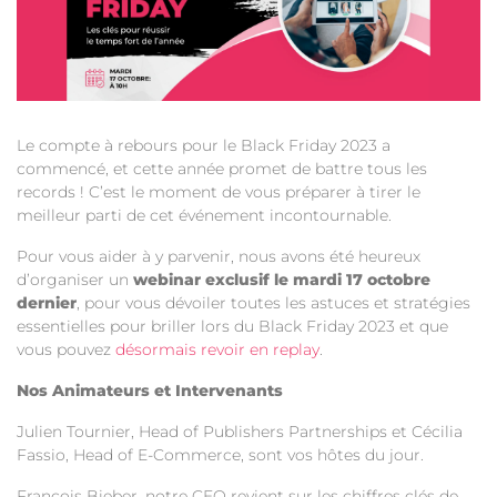
Le compte à rebours pour le Black Friday 2023 a
commencé, et cette année promet de battre tous les
records ! C’est le moment de vous préparer à tirer le
meilleur parti de cet événement incontournable.
Pour vous aider à y parvenir, nous avons été heureux
d’organiser un
webinar exclusif le mardi 17 octobre
dernier
, pour vous dévoiler toutes les astuces et stratégies
essentielles pour briller lors du Black Friday 2023 et que
vous pouvez
désormais revoir en replay
.
Nos Animateurs et Intervenants
Julien Tournier, Head of Publishers Partnerships et Cécilia
Fassio, Head of E-Commerce, sont vos hôtes du jour.
François Bieber, notre CEO revient sur les chiffres clés de