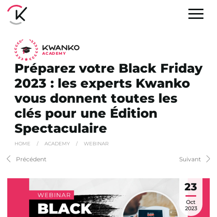
A
C
ADEMY
Préparez votre Black Friday
2023 : les experts Kwanko
vous donnent toutes les
clés pour une Édition
Spectaculaire
HOME
/
ACADEMY
/
WEBINAR
Précédent
Suivant
23
Oct
2023