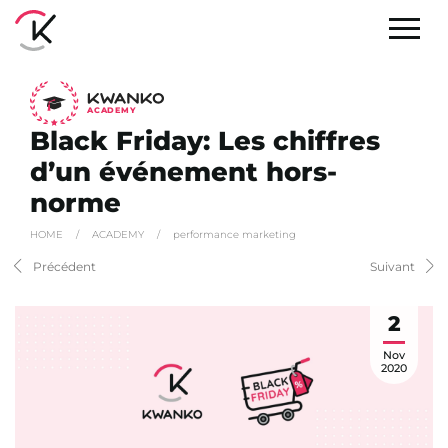
A
C
ADEMY
Black Friday: Les chiffres
d’un événement hors-
norme
HOME
/
ACADEMY
/
performance marketing
Précédent
Suivant
2
Nov
2020