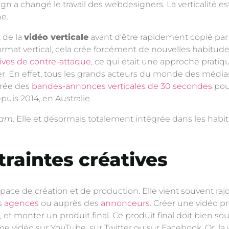
ign a changé le travail des webdesigners. La verticalité 
e.
 de la
vidéo verticale
avant d’être rapidement copié par
rmat vertical, cela crée forcément de nouvelles habitude
ives de contre-attaque
, ce qui était une approche pra
er. En effet, tous les grands acteurs du monde des média
crée des
bandes-annonces verticales de 30 secondes
pour
puis 2014, en Australie.
eam
. Elle et désormais totalement intégrée dans les ha
raintes créatives
space de création et de production. Elle vient souvent r
es
agences
ou auprès des
annonceurs
. Créer une vidéo p
, et monter un produit final. Ce produit final doit bien s
 vidéo sur YouTube, sur Twitter ou sur Facebook. Or, la v