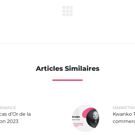
Articles Similaires
ORMANCE
MARKETIN
as d’Or de la
Kwanko Ta
ion 2023
commerce