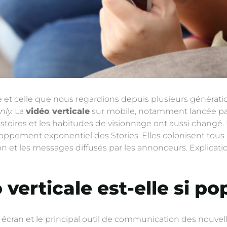
le et celle que nous regardions depuis plusieurs génératio
nly.
La
vidéo verticale
sur mobile, notamment lancée pa
istoires et les habitudes de visionnage ont aussi changé
loppement exponentiel des Stories. Elles colonisent tous
 et les messages diffusés par les annonceurs. Explicatio
verticale est-elle si po
cran et le principal outil de communication des nouvelle