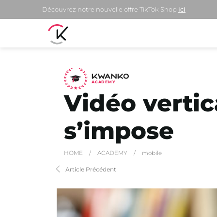
Découvrez notre nouvelle offre TikTok Shop
ici
A
C
ADEMY
Vidéo vertic
s’impose
HOME
/
ACADEMY
/
mobile
Article Précédent