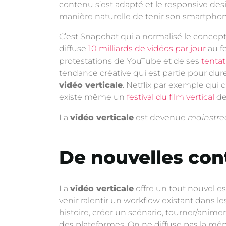
contenu s’est adapté et le responsive des
manière naturelle de tenir son smartphon
C’est Snapchat qui a normalisé le concept
diffuse
10 milliards de vidéos par jour
au fo
protestations de YouTube et de ses
tentat
tendance créative qui est partie pour dur
vidéo verticale
. Netflix par exemple qui 
existe même un
festival du film vertical
de
La
vidéo verticale
est devenue
mainstr
De nouvelles cont
La
vidéo verticale
offre un tout nouvel e
venir ralentir un workflow existant dans l
histoire, créer un scénario, tourner/animer
des plateformes. On ne diffuse pas la même