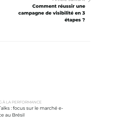
Comment réussir une
campagne de visibilité en 3
étapes ?
G À LA PERFORMANCE
lks : focus sur le marché e-
 au Brésil