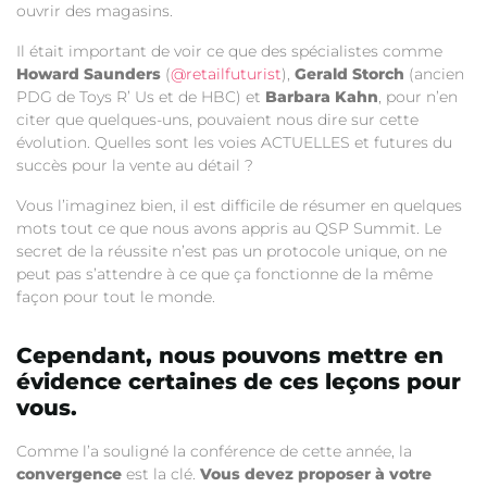
ouvrir des magasins.
Il était important de voir ce que des spécialistes comme
Howard Saunders
(
@retailfuturist
),
Gerald Storch
(ancien
PDG de Toys R’ Us et de HBC) et
Barbara Kahn
, pour n’en
citer que quelques-uns, pouvaient nous dire sur cette
évolution. Quelles sont les voies ACTUELLES et futures du
succès pour la vente au détail ?
Vous l’imaginez bien, il est difficile de résumer en quelques
mots tout ce que nous avons appris au QSP Summit. Le
secret de la réussite n’est pas un protocole unique, on ne
peut pas s’attendre à ce que ça fonctionne de la même
façon pour tout le monde.
Cependant, nous pouvons mettre en
évidence certaines de ces leçons pour
vous.
Comme l’a souligné la conférence de cette année, la
convergence
est la clé.
Vous devez proposer à votre