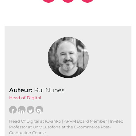
Auteur:
Rui Nunes
Head of Digital
Head Of Digital at Kwanko | APPM Board Member | Invited
Professor at Univ Lusofona at the E-commerce Post-
Graduation Course.