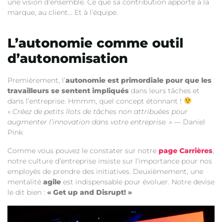
une vision d’ensemble. Ce que sa contribution apporte à la
marque, au client… Et à l’équipe.
L’autonomie comme outil
d’autonomisation
Premièrement, l’
autonomie est primordiale pour que les
travailleurs se sentent impliqués
dans leurs tâches et
dans l’entreprise. Hmmm, quel concept étonnant !
«
Créez de petits îlots de tâches non attribuées pour
augmenter l’innovation dans votre entreprise. »
— Daniel
Pink
Comme vous pouvez le constater sur notre
page Carrières
,
notre culture d’entreprise insiste sur l’importance pour nos
employés de prendre des initiatives. Deuxièmement, une
mentalité
agile
est indispensable pour évoluer. Notre devise
le dit bien :
« Get up and Disrupt! »