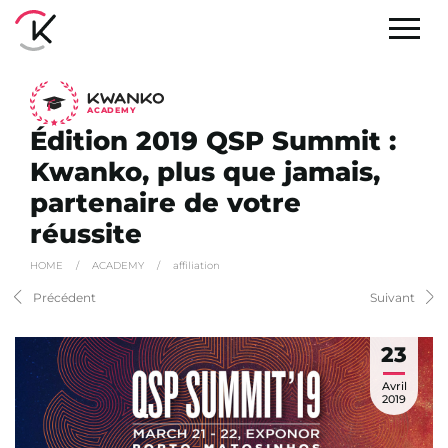
A
C
ADEMY
Édition 2019 QSP Summit :
Kwanko, plus que jamais,
partenaire de votre
réussite
HOME
/
ACADEMY
/
affiliation
Précédent
Suivant
23
Avril
2019