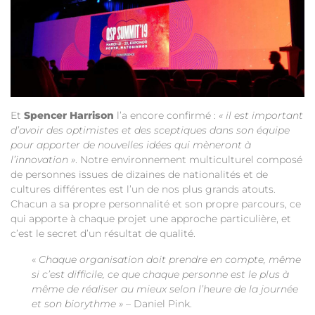
Et
Spencer Harrison
l’a encore confirmé :
« il est important
d’avoir des optimistes et des sceptiques dans son équipe
pour apporter de nouvelles idées qui mèneront à
l’innovation »
. Notre environnement multiculturel composé
de personnes issues de dizaines de nationalités et de
cultures différentes est l’un de nos plus grands atouts.
Chacun a sa propre personnalité et son propre parcours, ce
qui apporte à chaque projet une approche particulière, et
c’est le secret d’un résultat de qualité.
«
Chaque organisation doit prendre en compte, même
si c’est difficile, ce que chaque personne est le plus à
même de réaliser au mieux selon l’heure de la journée
et son biorythme »
– Daniel Pink.