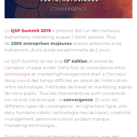
Le
QSP Summit 2019
a (encore) été l’un des meilleurs
événements marketing auquel il fallait assister. Plus
de
2300 entreprises majeures
étaient présentes à cet
événement, d’une durée exceptionnelle de 2 jours.
e
Le QSP Summit en est à sa
13
édition
et prend de
l’ampleur chaque année. Cette fois, la convergence entre
technologie
et marketing/management était à l’honneur.
Nous vivons des temps difficiles en raison de l’imbrication
entre technologie, méthodes de travail et marketing auprès
de notre public. Tous les intervenants se sont concentrés
sur ce mot clé principal : la
convergence
. Et voici les
différents types de convergence : en ligne-hors ligne, voix-
data, humains-robots, technologie-lieu de travail, créativité-
management, personne-culture, produit-marque,
marketing-technologie…
Tout cela a été discuté durant ces deux jours, avec des