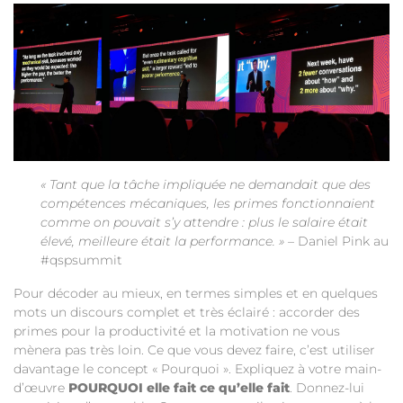
« Tant que la tâche impliquée ne demandait que des
compétences mécaniques, les primes fonctionnaient
comme on pouvait s’y attendre : plus le salaire était
élevé, meilleure était la performance. »
– Daniel Pink au
#qspsummit
Pour décoder au mieux, en termes simples et en quelques
mots un discours complet et très éclairé : accorder des
primes pour la productivité et la motivation ne vous
mènera pas très loin. Ce que vous devez faire, c’est utiliser
davantage le concept « Pourquoi ». Expliquez à votre main-
d’œuvre
POURQUOI elle fait ce qu’elle fait
. Donnez-lui