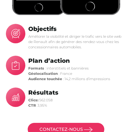
Objectifs
Améliorer la visibilité et diriger le trafic vers le site web
de Renault afin de générer des rendez-vous chez les
concessionnaires automobiles.
Plan d’action
Formats
: interstitiels et bannières
Géolocalisation
: France
Audience touchée
: 14,2 millions d’impressions
Résultats
Clics:
562.058
CTR
: 3,95%
CONTACTEZ-NOUS