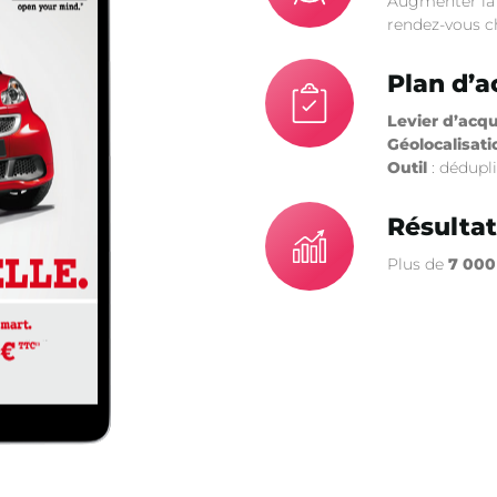
Augmenter la v
rendez-vous c
Plan d’a
Levier d’acqu
Géolocalisati
Outil
: dédupl
Résultat
Plus de
7 000