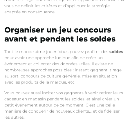
vous de définir les critères et d’appliquer la stratégie
adaptée en conséquence.
Organiser un jeu concours
avant et pendant les soldes
Tout le monde aime jouer. Vous pouvez profiter des
soldes
pour avoir une approche ludique afin de créer un
événement et collecter des données utiles. Il existe de
nombreuses approches possibles : instant gagnant, tirage
au sort, concours de culture générale, mise en situation
avec les produits de la marque, etc.
Vous pouvez aussi inciter vos gagnants à venir retirer leurs
cadeaux en magasin pendant les soldes, et ainsi créer un
petit événement autour de ce moment. C’est une belle
manière de conquérir de nouveaux clients… et de fidéliser
les autres.