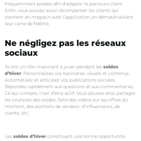
fréquemment posées afin d’adapter le parcours client.
Enfin, vous pouvez aussi récompenser les clients qui
viennent en magasin avec l’application, en dématérialisant
leur carte de fidélité.
Ne négligez pas les réseaux
sociaux
Ils ont un rôle important à jouer pendant les
soldes
d’hiver
. Personnalisez vos bannières, visuels et contenus.
Automatisez et anticipez vos publications sociales.
Répondez rapidement aux questions et aux commentaires.
Ce qui compte, c’est d’être actif. Vous pouvez ainsi partager
les coulisses des soldes, faire des vidéos sur les offres du
moment, des portraits de vendeur, d’influenceurs, de
clients, etc.
Les
soldes d’hiver
constituent une bonne opportunité