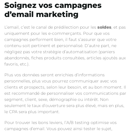
Soignez vos campagnes
d’email marketing
L’email, c’est le canal de prédilection pour les
soldes
, et pas
uniquement pour les e-commerçants. Pour que vos
campagnes performent bien, il faut s’assurer que votre
contenu soit pertinent et personnalisé. D’autre part, ne
négligez pas votre stratégie d’automatisation (paniers
abandonnés, fiches produits consultées, articles ajoutés aux
favoris, etc.).
Plus vos données seront enrichies d’informations
personnelles, plus vous pourrez communiquer avec vos
clients et prospects, selon leur besoin, et au bon moment. Il
est recommandé de personnaliser vos communications par
segment, client, sexe, démographie ou intérêt. Non
seulement le taux d’ouverture sera plus élevé, mais en plus,
le CPA sera plus important.
Pour trouver les bons leviers, l’A/B testing optimise vos
campagnes d’email. Vous pouvez ainsi tester le sujet,