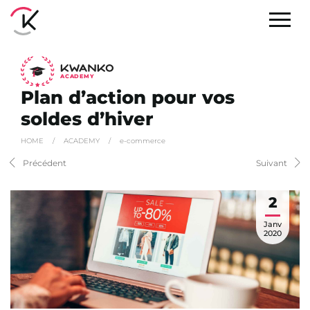
A
C
ADEMY
Plan d’action pour vos
soldes d’hiver
HOME
/
ACADEMY
/
e-commerce
Précédent
Suivant
2
Janv
2020