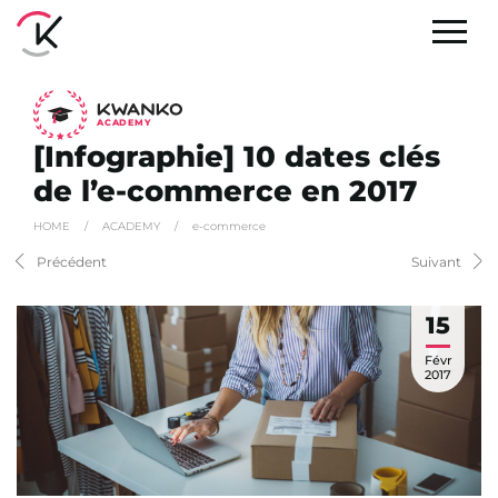
A
C
ADEMY
[Infographie] 10 dates clés
de l’e-commerce en 2017
HOME
/
ACADEMY
/
e-commerce
Précédent
Suivant
15
Févr
2017