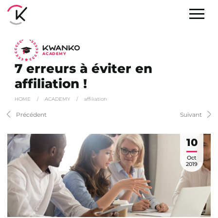
A
C
ADEMY
7 erreurs à éviter en
affiliation !
HOME
/
ACADEMY
/
affiliation
Précédent
Suivant
10
Oct
2019