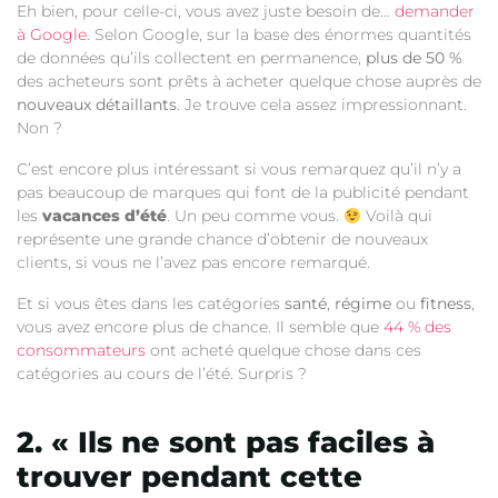
Eh bien, pour celle-ci, vous avez juste besoin de…
demander
à Google
. Selon Google, sur la base des énormes quantités
de données qu’ils collectent en permanence,
plus de 50 %
des acheteurs sont prêts à acheter quelque chose auprès de
nouveaux détaillants
. Je trouve cela assez impressionnant.
Non ?
C’est encore plus intéressant si vous remarquez qu’il n’y a
pas beaucoup de marques qui font de la publicité pendant
les
vacances d’été
. Un peu comme vous.
Voilà qui
représente une grande chance d’obtenir de nouveaux
clients, si vous ne l’avez pas encore remarqué.
Et si vous êtes dans les catégories
santé
,
régime
ou
fitness
,
vous avez encore plus de chance. Il semble que
44 % des
consommateurs
ont acheté quelque chose dans ces
catégories au cours de l’été. Surpris ?
2. « Ils ne sont pas faciles à
trouver pendant cette