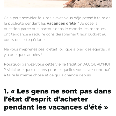
Cela peut sembler fou, mais avez-vous déjà pensé à faire de
la publicité pendant les
vacances d’été
? Je pose la
question parce que, partout dans le monde, les marques
ont tendance à réduire considérablement leur budget au
cours de cette période.
Ne vous méprenez pas, c’était logique à bien des égards… il
y a quelques années !
Pourquoi gardez-vous cette vieille tradition AUJOURD’HUI
?
Voici quelques raisons pour lesquelles vous avez continué
à faire la même chose et ce qui a changé depuis.
1. « Les gens ne sont pas dans
l’état d’esprit d’acheter
pendant les vacances d’été »