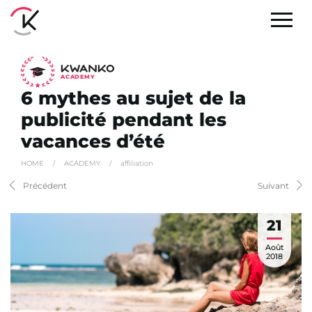
A
C
ADEMY
6 mythes au sujet de la
publicité pendant les
vacances d’été
HOME
/
ACADEMY
/
affiliation
Précédent
Suivant
21
Août
2018