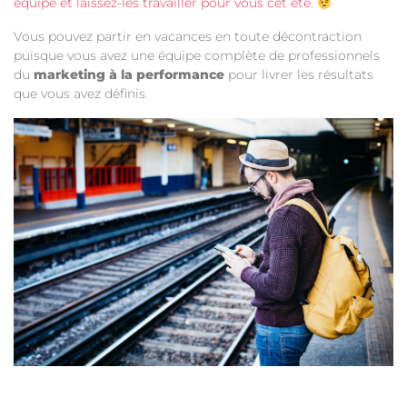
équipe et laissez-les travailler pour vous cet été
.
Vous pouvez partir en vacances en toute décontraction
puisque vous avez une équipe complète de professionnels
du
marketing à la performance
pour livrer les résultats
que vous avez définis.