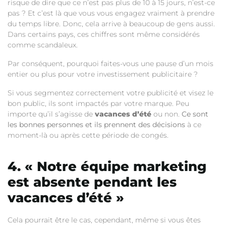
risque de dire que ce n’est pas plus de 10 à 15 jours, n’est-ce
pas ? Et c’est là que vous vous engagez vraiment à prendre
du temps libre. Donc, cela arrive à beaucoup de gens aussi.
Dans certains pays, ces chiffres sont même considérés
comme scandaleux.
Par conséquent, pourquoi faites-vous une pause d’un mois
entier ou plus pour votre investissement publicitaire ?
Si vous segmentez correctement votre publicité et visez le
bon public, ils sont impactés par votre marque. Peu
importe qu’il s’agisse de
vacances d’été
ou non.
Ce sont
les bonnes personnes et ils prennent des décisions
à ce
moment-là ou après cette période de congés.
4. « Notre équipe marketing
est absente pendant les
vacances d’été »
Cela pourrait être le cas, cependant, même si vous êtes