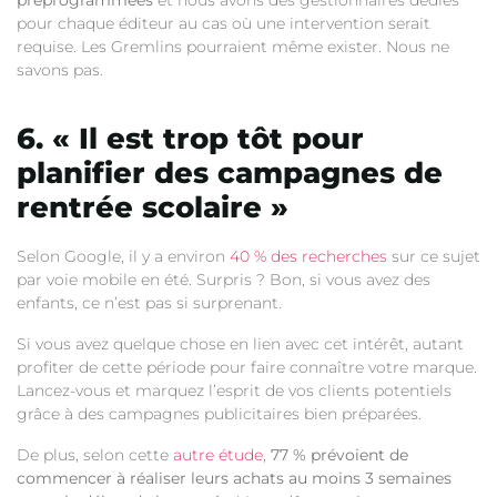
préprogrammées
et nous avons des gestionnaires dédiés
pour chaque éditeur au cas où une intervention serait
requise. Les Gremlins pourraient même exister. Nous ne
savons pas.
6. « Il est trop tôt pour
planifier des campagnes de
rentrée scolaire »
Selon Google, il y a environ
40 % des recherches
sur ce sujet
par voie mobile en été. Surpris ? Bon, si vous avez des
enfants, ce n’est pas si surprenant.
Si vous avez quelque chose en lien avec cet intérêt, autant
profiter de cette période pour faire connaître votre marque.
Lancez-vous et marquez l’esprit de vos clients potentiels
grâce à des campagnes publicitaires bien préparées.
De plus, selon cette
autre étude
,
77 % prévoient de
commencer à réaliser leurs achats au moins 3 semaines