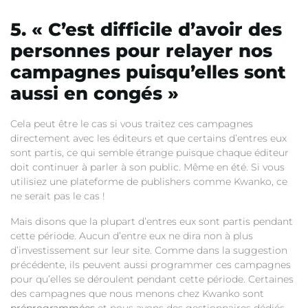
5. « C’est difficile d’avoir des
personnes pour relayer nos
campagnes puisqu’elles sont
aussi en congés »
Cela peut être le cas si vous traitez ces campagnes
directement avec les éditeurs et que certains d’entres eux
sont partis, ce qui semble étrange puisque chaque éditeur
doit continuer à parler à son public. Même en été. Si vous
utilisiez une plateforme de publishers comme Kwanko, ce
ne serait pas le cas !
Mais disons que la plupart d’entres eux sont partis pendant
cette période. Aucun d’entre eux ne dira non à plus
d’investissement sur leur site. Comme dans la suggestion
précédente, ils peuvent aussi programmer ces campagnes
pour qu’elles se déroulent pendant cette période. Certaines
des campagnes que nous menons chez Kwanko sont