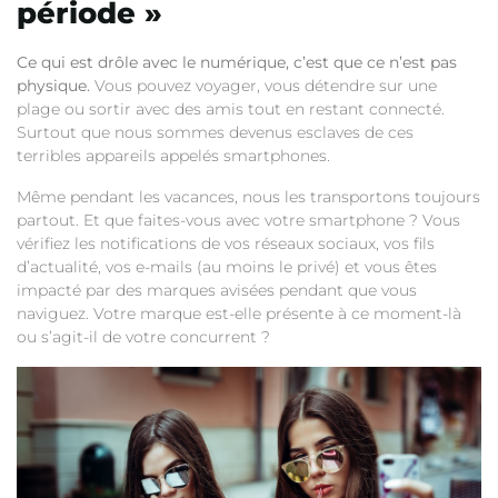
période »
Ce qui est drôle avec le numérique, c’est que ce n’est pas
physique.
Vous pouvez voyager, vous détendre sur une
plage ou sortir avec des amis tout en restant connecté.
Surtout que nous sommes devenus esclaves de ces
terribles appareils appelés smartphones.
Même pendant les vacances, nous les transportons toujours
partout. Et que faites-vous avec votre smartphone ? Vous
vérifiez les notifications de vos réseaux sociaux, vos fils
d’actualité, vos e-mails (au moins le privé) et vous êtes
impacté par des marques avisées pendant que vous
naviguez. Votre marque est-elle présente à ce moment-là
ou s’agit-il de votre concurrent ?