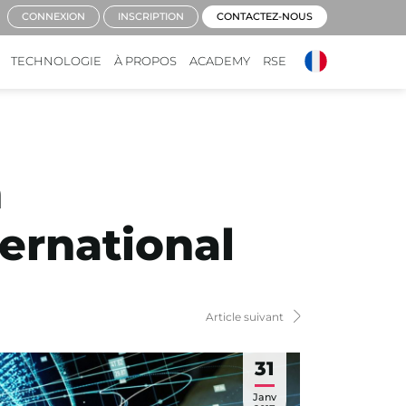
CONNEXION
INSCRIPTION
CONTACTEZ-NOUS
TECHNOLOGIE
À PROPOS
ACADEMY
RSE
n
ternational
Article suivant
31
Janv