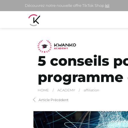
Découvrez notre nouvelle offre TikTok Shop
ici
A
C
ADEMY
5 conseils 
programme d’
HOME
/
ACADEMY
/
affiliation
Article Précédent