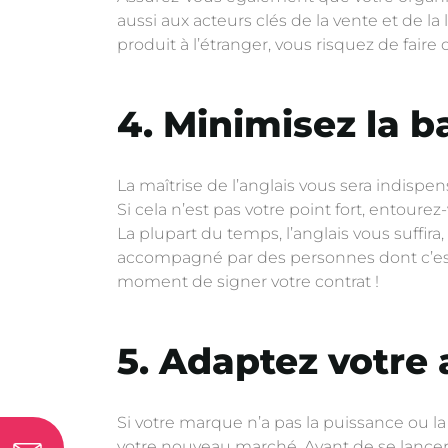
aussi aux acteurs clés de la vente et de la
produit à l’étranger, vous risquez de faire
4. Minimisez la b
La maîtrise de l’anglais vous sera indisp
Si cela n’est pas votre point fort, entoure
La plupart du temps, l’anglais vous suffira
accompagné par des personnes dont c’es
moment de signer votre contrat !
5. Adaptez votre
Si votre marque n’a pas la puissance ou l
votre nouveau marché. Avant de se lancer, 