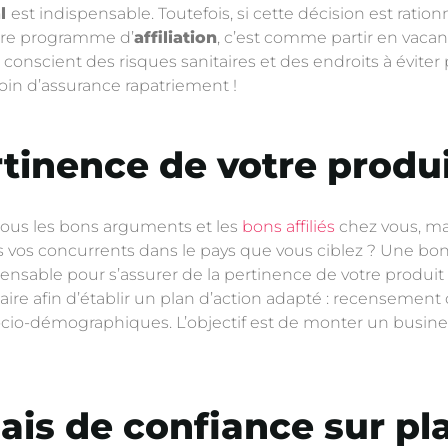
al
est indispensable. Toutefois, si cette décision est ration
tre programme d’
affiliation
, c’est comme partir en vacan
 conscient des risques sanitaires et des endroits à éviter
oin d’assurance rapatriement !
ertinence de votre produ
tous les bons arguments et les
bons affiliés
chez vous, mai
 vos concurrents dans le pays que vous ciblez ? Une bo
nsable pour s’assurer de la pertinence de votre produit 
ssaire afin d’établir un plan d’action adapté : recensemen
cio-démographiques. L’objectif est de monter un business
lais de confiance sur pl