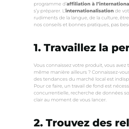
programme d’
affiliation à l’internation
s’y préparer. L’
internationalisation
de vo
rudiments de la langue, de la culture, être
nos conseils et bonnes pratiques, pas bes
1. Travaillez la p
Vous connaissez votre produit, vous avez 
même manière ailleurs ? Connaissez-vous
des tendances du marché local est indispe
Pour ce faire, un travail de fond est néce
concurrentielle, recherche de données so
clair au moment de vous lancer.
2. Trouvez des re