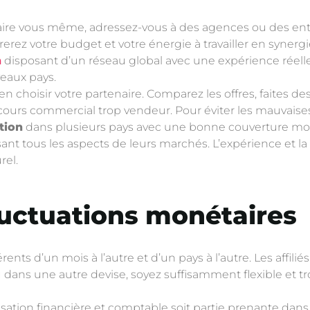
aire vous même, adressez-vous à des agences ou des entrep
rez votre budget et votre énergie à travailler en synerg
n
disposant d’un réseau global avec une expérience réelle 
veaux pays.
n choisir votre partenaire. Comparez les offres, faites de
scours commercial trop vendeur. Pour éviter les mauvaises
tion
dans plusieurs pays avec une bonne couverture mon
sant tous les aspects de leurs marchés. L’expérience et la
rel.
fluctuations monétaires
ents d’un mois à l’autre et d’un pays à l’autre. Les affilié
u dans une autre devise, soyez suffisamment flexible et t
tion financière et comptable soit partie prenante dans 