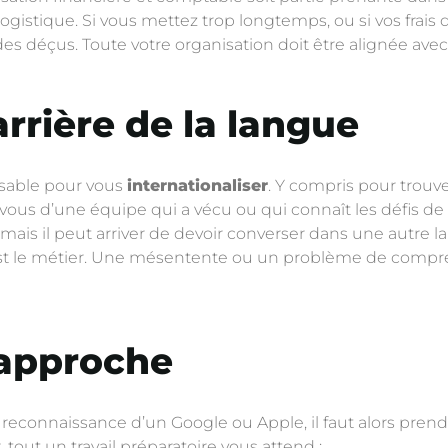
 logistique. Si vous mettez trop longtemps, ou si vos frais 
 des déçus. Toute votre organisation doit être alignée ave
arrière de la langue
ensable pour vous
internationaliser
. Y compris pour trouv
z-vous d’une équipe qui a vécu ou qui connaît les défis de l
, mais il peut arriver de devoir converser dans une autre l
t le métier. Une mésentente ou un problème de compréh
 approche
a reconnaissance d’un Google ou Apple, il faut alors pren
tout un travail préparatoire vous attend :