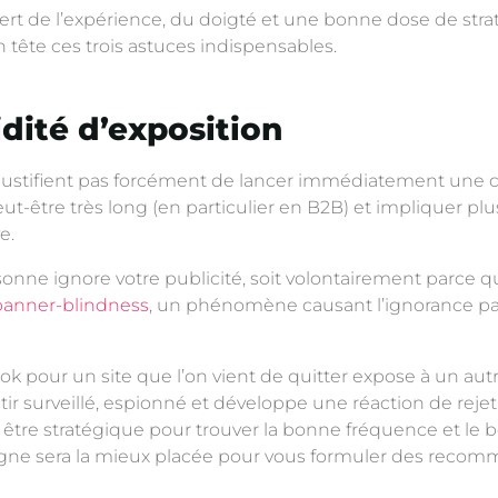
ert de l’expérience, du doigté et une bonne dose de strat
n tête ces trois astuces indispensables.
idité d’exposition
ne justifient pas forcément de lancer immédiatement un
eut-être très long (en particulier en B2B) et impliquer pl
e.
sonne ignore votre publicité, soit volontairement parce qu’
banner-blindness
, un phénomène causant l’ignorance part
ok pour un site que l’on vient de quitter expose à un autre
ir surveillé, espionné et développe une réaction de rejet 
c être stratégique pour trouver la bonne fréquence et le 
ne sera la mieux placée pour vous formuler des recom