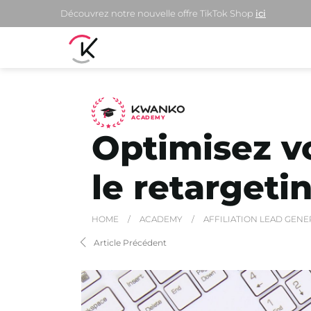
Découvrez notre nouvelle offre TikTok Shop
ici
A
C
ADEMY
Optimisez v
le retargeti
HOME
/
ACADEMY
/
AFFILIATION LEAD GENE
Article Précédent