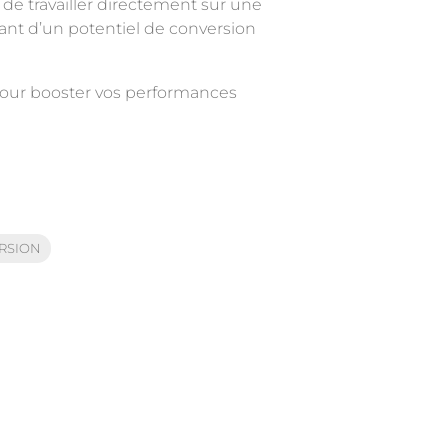
de travailler directement sur une
osant d’un potentiel de conversion
 pour booster vos performances
RSION