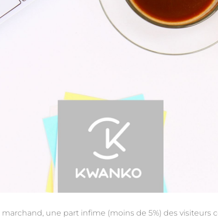
b marchand, une part infime (moins de 5%) des visiteurs