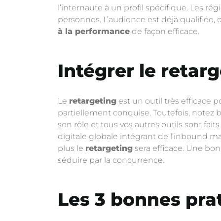
l’internaute à un profil spécifique. Les r
personnes. L’audience est déjà qualifiée, 
à la performance
de façon efficace.
Intégrer le retar
Le
retargeting
est un outil très efficace 
partiellement conquise. Toutefois, notez 
son rôle et tous vos autres outils sont fait
digitale globale intégrant de l’inbound ma
plus le
retargeting
sera efficace. Une bon
séduire par la concurrence.
Les 3 bonnes prat