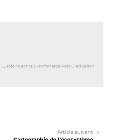
iv Lusofona at the E-commerce Post-Graduation
Article suivant
Cartographie de l’écosystème