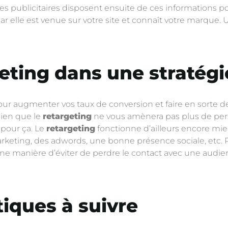
égies publicitaires disposent ensuite de ces informations
car elle est venue sur votre site et connaît votre marque
geting dans une stratégi
pour augmenter vos taux de conversion et faire en sorte d
bien que le
retargeting
ne vous amènera pas plus de pers
s pour ça. Le
retargeting
fonctionne d’ailleurs encore mieu
rketing, des adwords, une bonne présence sociale, etc. Plu
ne manière d’éviter de perdre le contact avec une audienc
iques à suivre