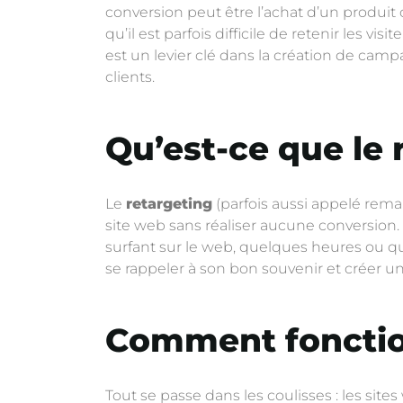
conversion peut être l’achat d’un produit
qu’il est parfois difficile de retenir les v
est un levier clé dans la création de ca
clients.
Qu’est-ce que le 
Le
retargeting
(parfois aussi appelé rema
site web sans réaliser aucune conversion. Le
surfant sur le web, quelques heures ou que
se rappeler à son bon souvenir et créer un s
Comment fonction
Tout se passe dans les coulisses : les sit