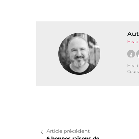
Aut
Head 
Head 
Cours
Article précédent
6 bonnes raisons de