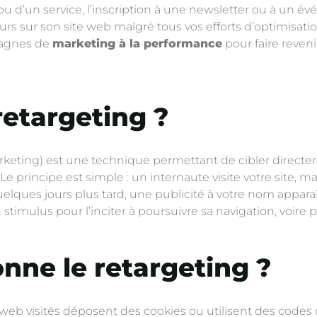
 ou d’un service, l’inscription à une newsletter ou à un 
isiteurs sur son site web malgré tous vos efforts d’optimisat
mpagnes de
marketing à la performance
pour faire reveni
retargeting ?
rketing) est une technique permettant de cibler directem
 principe est simple : un internaute visite votre site, mai
lques jours plus tard, une publicité à votre nom apparaît
timulus pour l’inciter à poursuivre sa navigation, voire plu
ne le retargeting ?
es web visités déposent des cookies ou utilisent des codes