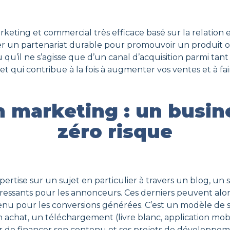
rketing et commercial très efficace basé sur la relatio
er un partenariat durable pour promouvoir un produit o
qu’il ne s’agisse que d’un canal d’acquisition parmi tant
qui contribue à la fois à augmenter vos ventes et à faire 
ion marketing : un busi
zéro risque
tise sur un sujet en particulier à travers un blog, un s
téressants pour les annonceurs. Ces derniers peuvent alo
enu pour les conversions générées. C’est un modèle de s
, un achat, un téléchargement (livre blanc, application m
r de financer son contenu et ses projets de développeme