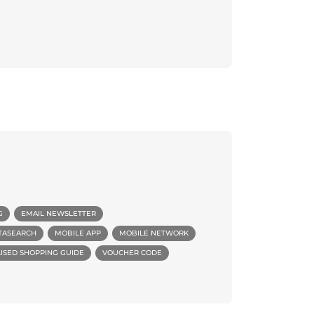
G
EMAIL NEWSLETTER
TASEARCH
MOBILE APP
MOBILE NETWORK
LISED SHOPPING GUIDE
VOUCHER CODE