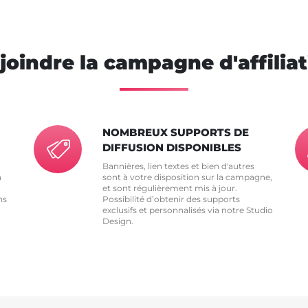
joindre la campagne d'affilia
NOMBREUX SUPPORTS DE
DIFFUSION DISPONIBLES
Bannières, lien textes et bien d'autres
n
sont à votre disposition sur la campagne,
et sont régulièrement mis à jour.
ns
Possibilité d’obtenir des supports
exclusifs et personnalisés via notre Studio
Design.