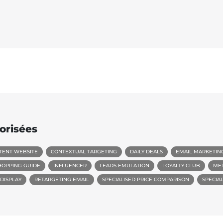
orisées
TENT WEBSITE
CONTEXTUAL TARGETING
DAILY DEALS
EMAIL MARKETIN
HOPPING GUIDE
INFLUENCER
LEADS EMULATION
LOYALTY CLUB
ME
DISPLAY
RETARGETING EMAIL
SPECIALISED PRICE COMPARISON
SPECIA