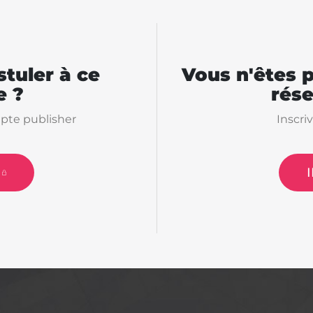
tuler à ce
Vous n'êtes 
 ?
rés
pte publisher
Inscri