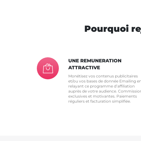
Pourquoi re
UNE REMUNERATION
ATTRACTIVE
Monétisez vos contenus publicitaires
et/ou vos bases de donnée Emailing e
relayant ce programme d’affiliation
auprès de votre audience. Commissio
exclusives et motivantes. Paiements
réguliers et facturation simplifiée.