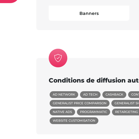
Banners
Conditions de diffusion aut
AD NETWORK
AD TECH
CASHBACK
CON
GENERALIST PRICE COMPARISON
GENERALIST S
NATIVE ADS
PROGRAMMATIC
RETARGETING 
WEBSITE CUSTOMISATION