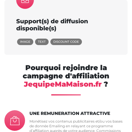
Support(s) de diffusion
disponible(s)
IMAGE
TEXT
DISCOUNT CODE
Pourquoi rejoindre la
campagne d'affiliation
JequipeMaMaison.fr
?
UNE REMUNERATION ATTRACTIVE
Monétisez vos contenus publicitaires et/ou vos bases
de donnée Emailing en relayant ce programme
d’affiliation auprès de votre audience. Commissions