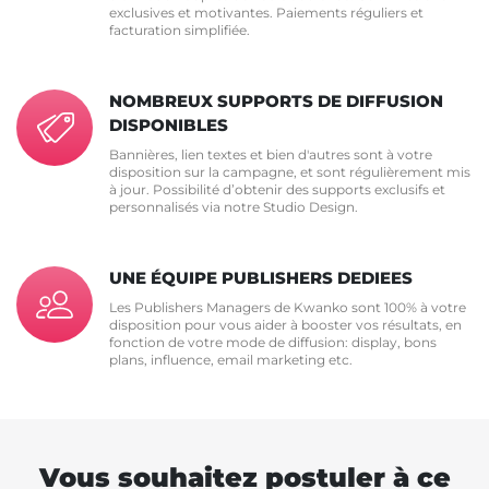
exclusives et motivantes. Paiements réguliers et
facturation simplifiée.
NOMBREUX SUPPORTS DE DIFFUSION
DISPONIBLES
Bannières, lien textes et bien d'autres sont à votre
disposition sur la campagne, et sont régulièrement mis
à jour. Possibilité d’obtenir des supports exclusifs et
personnalisés via notre Studio Design.
UNE ÉQUIPE PUBLISHERS DEDIEES
Les Publishers Managers de Kwanko sont 100% à votre
disposition pour vous aider à booster vos résultats, en
fonction de votre mode de diffusion: display, bons
plans, influence, email marketing etc.
Vous souhaitez postuler à ce