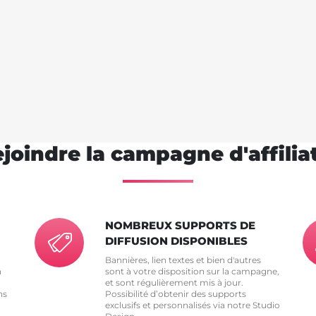
joindre la campagne d'affilia
NOMBREUX SUPPORTS DE
DIFFUSION DISPONIBLES
Bannières, lien textes et bien d'autres
n
sont à votre disposition sur la campagne,
et sont régulièrement mis à jour.
ns
Possibilité d’obtenir des supports
exclusifs et personnalisés via notre Studio