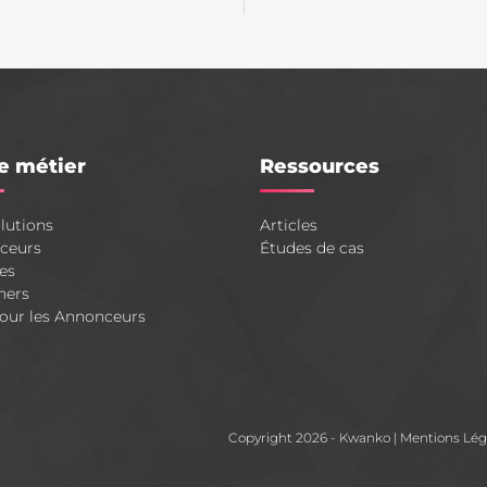
e métier
Ressources
lutions
Articles
ceurs
Études de cas
es
hers
our les Annonceurs
Copyright 2026 - Kwanko
|
Mentions Lég