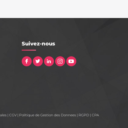
Suivez-nous
ales
|
CGV
|
Politique de Gestion des Donnees
|
RGPD
|
CPA