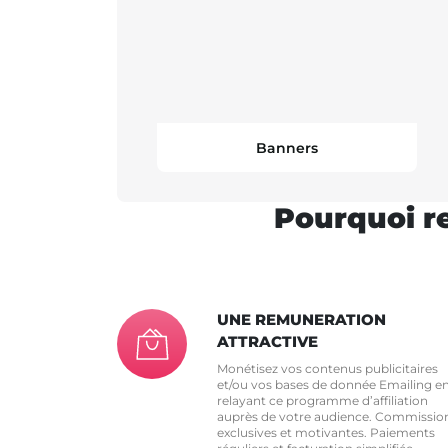
Banners
Pourquoi re
UNE REMUNERATION
ATTRACTIVE
Monétisez vos contenus publicitaires
et/ou vos bases de donnée Emailing e
relayant ce programme d’affiliation
auprès de votre audience. Commissio
exclusives et motivantes. Paiements