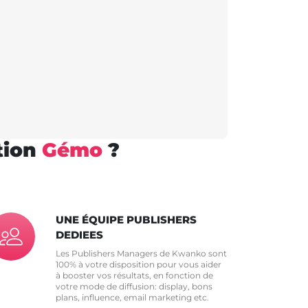
tion
Gémo
?
UNE ÉQUIPE PUBLISHERS
DEDIEES
Les Publishers Managers de Kwanko sont
100% à votre disposition pour vous aider
à booster vos résultats, en fonction de
votre mode de diffusion: display, bons
plans, influence, email marketing etc.