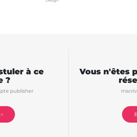
Design.
tuler à ce
Vous n'êtes 
 ?
rés
pte publisher
Inscri