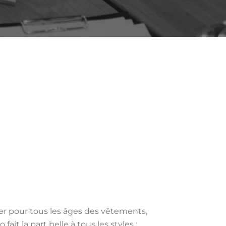
uver pour tous les âges des vêtements,
it la part belle à tous les styles :