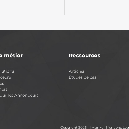
e métier
Ressources
lutions
Articles
ceurs
Études de cas
es
hers
our les Annonceurs
Copyright 2026 - Kwanko
|
Mentions Lég