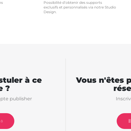
ns
Possibilité d’obtenir des supports
exclusifs et personnalisés via notre Studio
Design.
tuler à ce
Vous n'êtes 
 ?
rés
pte publisher
Inscri