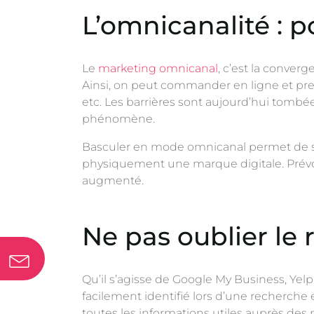
L’omnicanalité : p
Le
marketing omnicanal
, c’est la conver
Ainsi, on peut commander en ligne et pren
etc. Les barrières sont aujourd’hui tombé
phénomène.
Basculer en mode omnicanal permet de servi
physiquement une marque digitale. Prévo
augmenté.
Ne pas oublier le
Qu’il s’agisse de Google My Business, Yel
facilement identifié lors d’une recherche 
toutes les informations utiles auprès des 