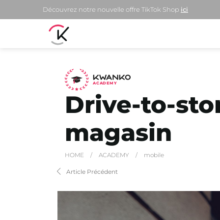
Découvrez notre nouvelle offre TikTok Shop
ici
A
C
ADEMY
Drive-to-stor
magasin
HOME
/
ACADEMY
/
mobile
Article Précédent