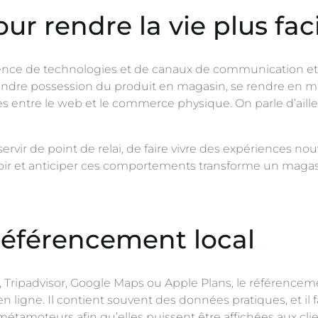
our rendre la vie plus fac
gence de technologies et de canaux de communication et de 
dre possession du produit en magasin, se rendre en magasi
es entre le web et le commerce physique. On parle d’aille
r de point de relai, de faire vivre des expériences nouve
ir et anticiper ces comportements transforme un magas
 référencement local
p, Tripadvisor, Google Maps ou Apple Plans, le référence
en ligne. Il contient souvent des données pratiques, et i
métamoteurs afin qu’elles puissent être affichées aux clie