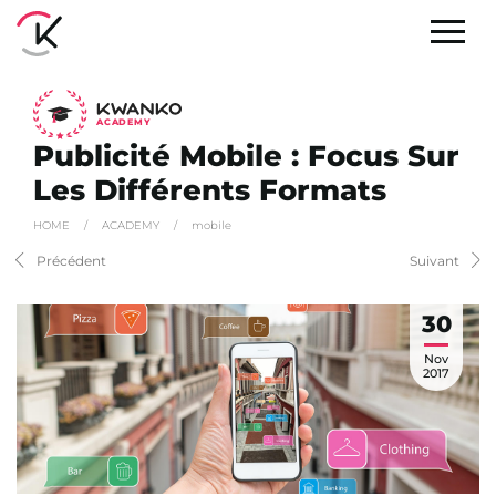
A
C
ADEMY
Publicité Mobile : Focus Sur
Les Différents Formats
HOME
/
ACADEMY
/
mobile
Précédent
Suivant
30
Nov
2017