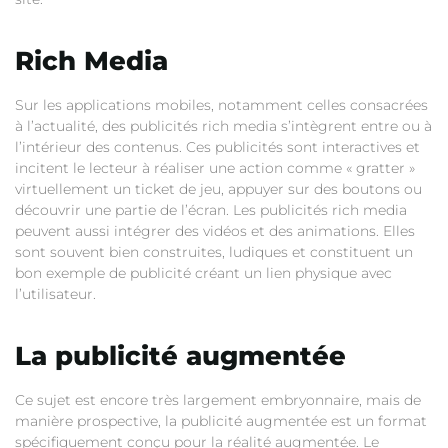
Rich Media
Sur les applications mobiles, notamment celles consacrées
à l’actualité, des publicités rich media s’intègrent entre ou à
l’intérieur des contenus. Ces publicités sont interactives et
incitent le lecteur à réaliser une action comme « gratter »
virtuellement un ticket de jeu, appuyer sur des boutons ou
découvrir une partie de l’écran. Les publicités rich media
peuvent aussi intégrer des vidéos et des animations. Elles
sont souvent bien construites, ludiques et constituent un
bon exemple de publicité créant un lien physique avec
l’utilisateur.
La publicité augmentée
Ce sujet est encore très largement embryonnaire, mais de
manière prospective, la publicité augmentée est un format
spécifiquement conçu pour la réalité augmentée. Le