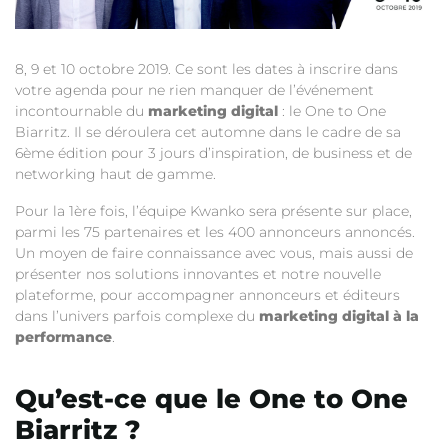
8, 9 et 10 octobre 2019. C
e sont les dates à inscrire dans
votre agenda pour ne rien manquer de l’événement
incontournable du
marketing digital
: le One to One
Biarritz. Il se déroulera cet automne dans le cadre de sa
6ème
édition pour 3 jours d’inspiration, de business et de
networking haut de gamme.
Pour la 1ère fois, l’équipe Kwanko sera présente sur place,
parmi les 75 partenaires et les 400 annonceurs annoncés.
Un moyen de faire connaissance avec vous, mais aussi de
présenter nos solutions innovantes et notre nouvelle
plateforme, pour accompagner annonceurs et éditeurs
dans l’univers parfois complexe du
marketing digital à la
performance
.
Qu’est-ce que le One to One
Biarritz ?