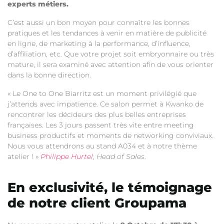
experts métiers.
C’est aussi un bon moyen pour connaître les bonnes
pratiques et les tendances à venir en matière de publicité
en ligne, de marketing à la performance, d’influence,
d’affiliation, etc.
Que votre projet soit embryonnaire ou très
mature, il sera examiné avec attention afin de vous orienter
dans la bonne direction.
« Le One to One Biarritz est un moment privilégié que
j’attends avec impatience. Ce salon permet à Kwanko de
rencontrer les décideurs des plus belles entreprises
françaises. Les 3 jours passent très vite entre meeting
business productifs et moments de networking conviviaux.
Nous vous attendrons au stand A034 et à notre thème
atelier ! »
Philippe Hurtel
, Head of Sales
.
En exclusivité, le témoignage
de notre client Groupama