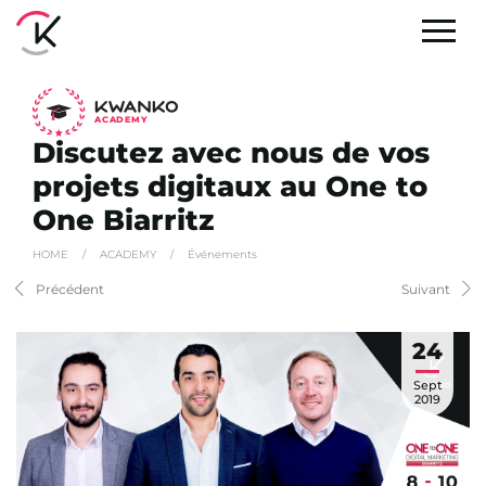
A
C
ADEMY
Discutez avec nous de vos
projets digitaux au One to
One Biarritz
HOME
/
ACADEMY
/
Événements
Précédent
Suivant
24
Sept
2019