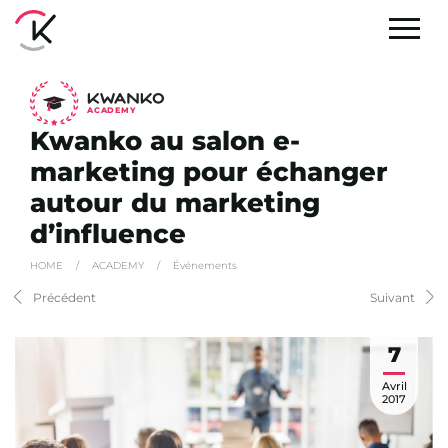
A
C
ADEMY
Kwanko au salon e-
marketing pour échanger
autour du marketing
d’influence
HOME
/
ACADEMY
/
Événements
Précédent
Suivant
7
Avril
2017