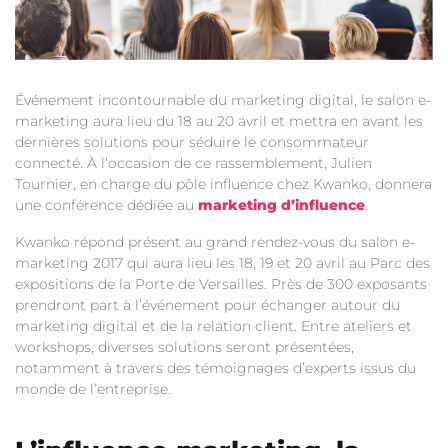
Événement incontournable du marketing digital, le salon e-
marketing aura lieu du 18 au 20 avril et mettra en avant les
dernières solutions pour séduire le consommateur
connecté. À l’occasion de ce rassemblement, Julien
Tournier, en charge du pôle influence chez Kwanko, donnera
une conférence dédiée au
marketing d’influence
.
Kwanko répond présent au grand rendez-vous du salon e-
marketing 2017 qui aura lieu les 18, 19 et 20 avril au Parc des
expositions de la Porte de Versailles. Près de 300 exposants
prendront part à l’événement pour échanger autour du
marketing digital et de la relation client. Entre ateliers et
workshops, diverses solutions seront présentées,
notamment à travers des témoignages d’experts issus du
monde de l’entreprise.