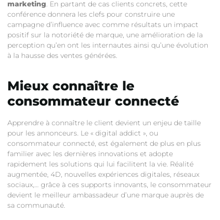
marketing
. En partant de cas clients concrets, cette
conférence donnera les clefs pour construire une
campagne d’influence avec comme résultats un impact
positif sur la notoriété de marque, une amélioration de la
perception qu’en ont les internautes ainsi qu’une évolution
à la hausse des ventes générées.
Mieux connaître le
consommateur connecté
Apprendre à connaître le client devient un enjeu de taille
pour les annonceurs. Le « digital addict », ou
consommateur connecté, est également de plus en plus
familier avec les dernières innovations et adopte
rapidement les solutions qui lui facilitent la vie. Réalité
augmentée, 4D, nouvelles expériences digitales, réseaux
sociaux,… grâce à ces supports innovants, le consommateur
devient le meilleur ambassadeur d’une marque auprès de
sa communauté.