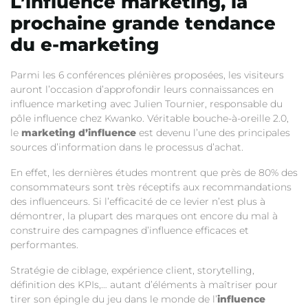
L’influence marketing, la
prochaine grande tendance
du e-marketing
Parmi les 6 conférences plénières proposées, les visiteurs
auront l’occasion d’approfondir leurs connaissances en
influence marketing avec Julien Tournier, responsable du
pôle influence chez Kwanko. Véritable bouche-à-oreille 2.0,
le
marketing d’influence
est devenu l’une des principales
sources d’information dans le processus d’achat.
En effet, les dernières études montrent que près de 80% des
consommateurs sont très réceptifs aux recommandations
des influenceurs. Si l’efficacité de ce levier n’est plus à
démontrer, la plupart des marques ont encore du mal à
construire des campagnes d’influence efficaces et
performantes.
Stratégie de ciblage, expérience client, storytelling,
définition des KPIs,… autant d’éléments à maîtriser pour
tirer son épingle du jeu dans le monde de l’
influence