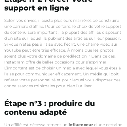
support en ligne
Selon vos envies, il existe plusieurs manières de construire
une carrière d’affilié. Pour ce faire, le choix de votre support
de contenu sera important : la plupart des affiliés disposent
d’un site sur lequel ils publient des articles sur leur passion.
Si vous n’êtes pas à l’aise avec l’écrit, une chaîne vidéo sur
YouTube peut être très efficace. À moins que les photos
soient plus votre domaine de prédilection ? Dans ce cas,
Instagram offre de belles occasions pour s’exprimer.
L’important est de choisir un média avec lequel vous êtes à
l’aise pour communiquer efficacement. Un média qui doit
refléter votre personnalité et pour lequel vous disposez des
connaissances minimales pour bien l’utiliser.
Étape n°3 : produire du
contenu adapté
Un affilié est nécessairement un
influenceur
d’une certaine