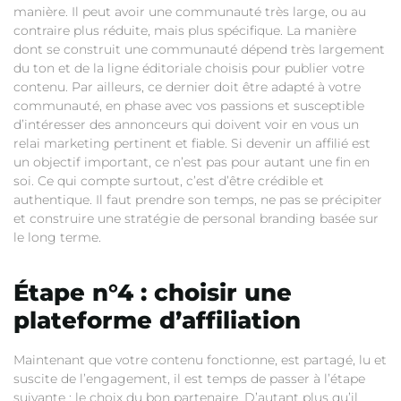
manière. Il peut avoir une communauté très large, ou au
contraire plus réduite, mais plus spécifique. La manière
dont se construit une communauté dépend très largement
du ton et de la ligne éditoriale choisis pour publier votre
contenu. Par ailleurs, ce dernier doit être adapté à votre
communauté, en phase avec vos passions et susceptible
d’intéresser des annonceurs qui doivent voir en vous un
relai marketing pertinent et fiable. Si devenir un affilié est
un objectif important, ce n’est pas pour autant une fin en
soi. Ce qui compte surtout, c’est d’être crédible et
authentique. Il faut prendre son temps, ne pas se précipiter
et construire une stratégie de personal branding basée sur
le long terme.
Étape n°4 : choisir une
plateforme d’
affiliation
Maintenant que votre contenu fonctionne, est partagé, lu et
suscite de l’engagement, il est temps de passer à l’étape
suivante : le choix du bon partenaire. D’autant plus qu’il