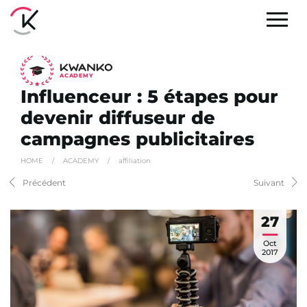
A
C
ADEMY
Influenceur : 5 étapes pour
devenir diffuseur de
campagnes publicitaires
HOME
/
ACADEMY
/
affiliation
Précédent
Suivant
27
Oct
2017