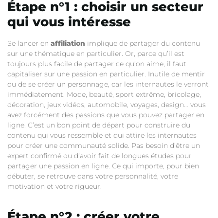
Étape n°1 : choisir un secteur
qui vous intéresse
Se lancer en
affiliation
implique de partager du contenu
sur une thématique en particulier. Or, parce qu’il est
toujours plus facile de partager ce qu’on aime, il faut
capitaliser sur une passion en particulier. Inutile de mentir
ou de se créer un personnage, car les internautes le verront
immédiatement. Mode, beauté, sport extrême, bricolage,
décoration, jeux vidéos, automobile, voyages, design… vous
avez forcément des passions que vous pouvez partager en
ligne. C’est un bon point de départ pour construire du
contenu qui vous ressemble et qui attire les internautes
pour créer une communauté solide. Pas besoin d’être un
expert confirmé ou d’avoir fait de longues études pour
partager une passion en ligne. Ce qui importe, pour bien
débuter, se retrouve dans votre personnalité, votre
motivation et votre rigueur.
Étape n°2 : créer votre