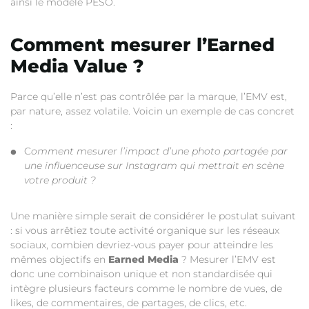
ainsi le modèle PESO.
Comment mesurer l’Earned
Media Value ?
Parce qu’elle n’est pas contrôlée par la marque, l’EMV est,
par nature, assez volatile. Voicin un exemple de cas concret
:
C
omment mesurer l’impact d’une photo partagée par
une influenceuse sur Instagram qui mettrait en scène
votre produit ?
Une manière simple serait de considérer le postulat suivant
: si vous arrêtiez toute activité organique sur les réseaux
sociaux, combien devriez-vous payer pour atteindre les
mêmes objectifs en
Earned Media
? Mesurer l’EMV est
donc une combinaison unique et non standardisée qui
intègre plusieurs facteurs comme le nombre de vues, de
likes, de commentaires, de partages, de clics, etc.