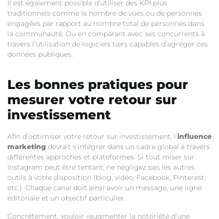
Il est également possible d’utiliser des KPI plus
traditionnels comme le nombre de vues ou de personnes
engagées par rapport au nombre total de personnes dans
la communauté. Ou en comparant avec ses concurrents à
travers l’utilisation de logiciels tiers capables d’agréger ces
données publiques.
Les bonnes pratiques pour
mesurer votre retour sur
investissement
Afin d’optimiser votre retour sur investissement, l’
influence
marketing
devrait s’intégrer dans un cadre global à travers
différentes approches et plateformes. Si tout miser sur
Instagram peut être tentant, ne négligez pas les autres
outils à votre disposition (blog, vidéo, Facebook, Pinterest,
etc.). Chaque canal doit ainsi avoir un message, une ligne
éditoriale et un objectif particulier.
Concrètement, vouloir «augmenter la notoriété d’une