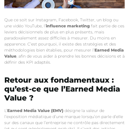
Que ce soit sur Instagram, Facebook, Twitter, un blog ou
une vidéo YouTube, l’
influence marketing
fait partie de ces
leviers décisionnels de plus en plus présents, mais
paradoxalement assez difficiles à mesurer. Du moins en
apparence. C’est pourquoi, il existe des stratégies et des
méthodologies bien établies, pour mesurer l’
Earned Media
Value
, afin de vous aider à prendre les bonnes décisions et à
définir des KPI adaptés.
Retour aux fondamentaux :
qu’est-ce que l’Earned Media
Value ?
L’
Earned Media Value (EMV)
désigne la valeur de
l’exposition médiatique d’une marque lorsqu’on parle d’elle
sur des canaux que l’entreprise ne contrôle pas directement
(et qui sont généralement gratuits). Il s’agit des articles