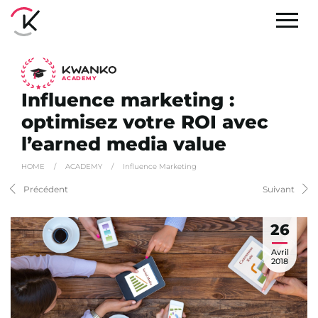
A
C
ADEMY
Influence marketing :
optimisez votre ROI avec
l’earned media value
HOME
/
ACADEMY
/
Influence Marketing
Précédent
Suivant
26
Avril
2018