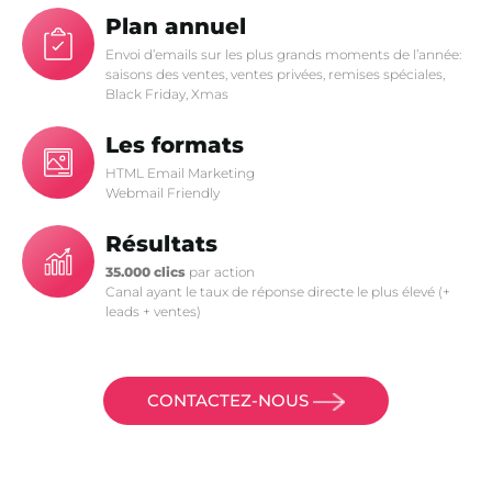
Plan annuel
Envoi d’emails sur les plus grands moments de l’année:
saisons des ventes, ventes privées, remises spéciales,
Black Friday, Xmas
Les formats
HTML Email Marketing
Webmail Friendly
Résultats
35.000 clics
par action
Canal ayant le taux de réponse directe le plus élevé (+
leads + ventes)
CONTACTEZ-NOUS