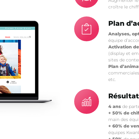
Augmenter le t
croître le chiff
Plan d’a
Analyses, op
équipe d’acc
Activation d
(display et em
sites de conte
Plan d’anima
commerciales a
etc.
Résultat
4 ans
de part
+ 50% de chif
main des équ
+ 60% de ven
équipes Kwan