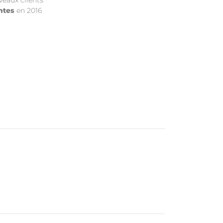
eaux clients
ntes
en 2016