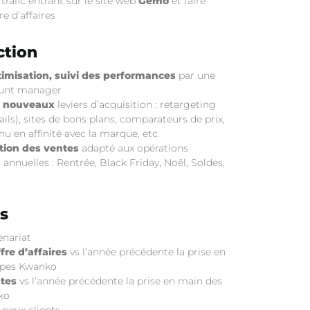
rafic entrant sur le site web
Gémo
et faire
re d’affaires
ction
timisation, suivi des performances
par une
ount manager
e nouveaux
leviers d’acquisition : retargeting
ails), sites de bons plans, comparateurs de prix,
nu en affinité avec la marque, etc.
tion des ventes
adapté aux opérations
nnuelles : Rentrée, Black Friday, Noël, Soldes,
s
enariat
fre d’affaires
vs l’année précédente la prise en
ipes Kwanko
tes
vs l’année précédente la prise en main des
ko