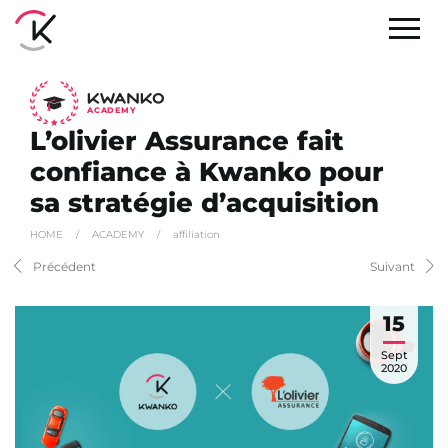
A
C
ADEMY
L’olivier Assurance fait
confiance à Kwanko pour
sa stratégie d’acquisition
HOME
/
ACADEMY
/
affiliation
Précédent
Suivant
15
Sept
2020