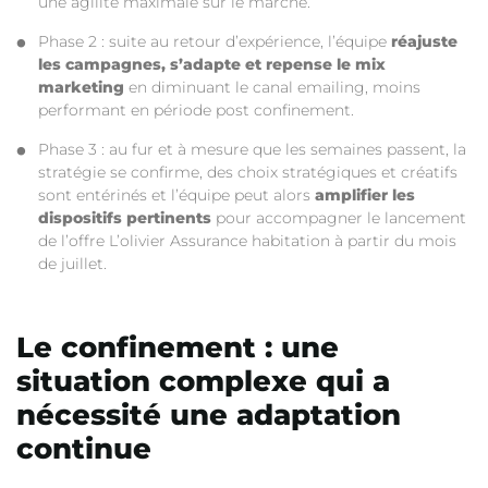
une agilité maximale sur le marché.
Phase 2 : suite au retour d’expérience, l’équipe
réajuste
les campagnes, s’adapte et repense le mix
marketing
en diminuant le canal emailing, moins
performant en période post confinement.
Phase 3 : au fur et à mesure que les semaines passent, la
stratégie se confirme, des choix stratégiques et créatifs
sont entérinés et l’équipe peut alors
amplifier les
dispositifs pertinents
pour accompagner le lancement
de l’offre L’olivier Assurance habitation à partir du mois
de juillet.
Le confinement : une
situation complexe qui a
nécessité une adaptation
continue