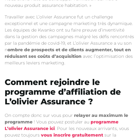
nouveau produit assurance habitation. »
Travailler avec L’olivier Assurance fut un challenge
exceptionnel et une campagne marketing très dynamique.
Les équipes de Kwanko ont su faire preuve d’inventivité
dans la gestion des campagnes malgré les défis rencontrés
par la pandémie de covid-19, et L’olivier Assurance a vu son
n
ombre de prospects et de clients augmenter, tout en
réduisant ses coûts d’acquisition
avec l’optimisation des
meilleurs leviers marketing.
Comment rejoindre le
programme d’affiliation de
L’olivier Assurance ?
On compte donc sur vous pour
relayer au maximum le
programme
! Vous pouvez postuler au
programme
L’olivier Assurance ici
. Pour les nouveaux arrivants, vous
pouvez toujours
vous inscrire gratuitement
sur la