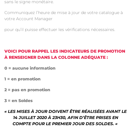
sans le signe monétaire.
Communiquez l’heure de mise à jour de votre catalogue à
votre Account Manager
pour qu’il puisse effectuer les vérifications nécessaires.
VOICI POUR RAPPEL LES INDICATEURS DE PROMOTION
À RENSEIGNER DANS LA COLONNE ADÉQUATE :
0 = aucune information
1 = en promotion
2 = pas en promotion
3 = en Soldes
« LES MISES À JOUR DOIVENT ÊTRE RÉALISÉES AVANT LE
14 JUILLET 2020 À 23H30, AFIN D’ÊTRE PRISES EN
COMPTE POUR LE PREMIER JOUR DES SOLDES. «