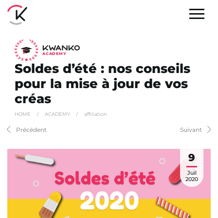
A
C
ADEMY
Soldes d’été : nos conseils
pour la mise à jour de vos
créas
HOME
/
ACADEMY
/
affiliation
Précédent
Suivant
9
Juil
2020