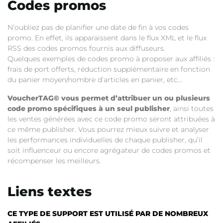
Codes promos
N’oubliez pas de planifier une date de fin à vos codes
promo. En effet, ils apparaissent dans le flux XML et le flux
RSS des codes promos fournis aux diffuseurs.
Quelques exemples de codes promo à proposer aux affiliés :
frais de port offerts, réduction supplémentaire en fonction
du panier moyen/nombre d’articles en panier, etc…
VoucherTAG© vous permet d’attribuer un ou plusieurs
code promo spécifiques à un seul publisher
, ainsi toutes
les ventes générées avec ce code promo seront attribuées à
ce même publisher. Vous pourrez mieux suivre et analyser
les performances individuelles de chaque publisher, qu’il
soit influenceur ou encore agrégateur de codes promos et
récompenser les meilleurs.
Liens textes
CE TYPE DE SUPPORT EST UTILISÉ PAR DE NOMBREUX