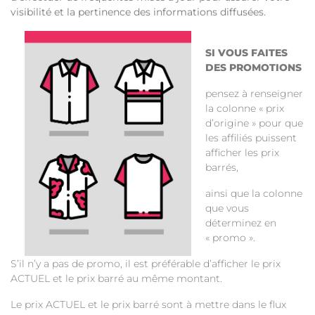
visibilité et la pertinence des informations diffusées.
SI VOUS FAITES
DES PROMOTIONS
pensez à renseigner
la colonne « prix
d’origine » pour que
les affiliés puissent
afficher les prix
barrés,
ainsi que la colonne
que vous
déterminez en
« promo ».
S’il n’y a pas de promo, il est préférable d’afficher le prix
ACTUEL et le prix barré au même montant.
Le prix ACTUEL et le prix barré sont à mettre dans le flux