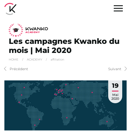
A
C
ADEMY
Les campagnes Kwanko du
mois | Mai 2020
HOME
/
ACADEMY
/
affiliation
Précédent
Suivant
19
Mai
2020