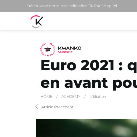
Découvrez notre nouvelle offre TikTok Shop
ici
A
C
ADEMY
Euro 2021 :
en avant po
HOME
/
ACADEMY
/
affiliation
Article Précédent