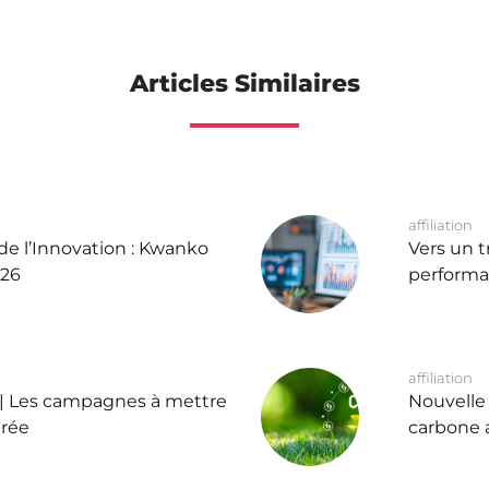
Articles Similaires
affiliation
 de l’Innovation : Kwanko
Vers un t
026
performa
affiliation
 | Les campagnes à mettre
Nouvelle 
trée
carbone 