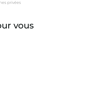
nes privées
our vous