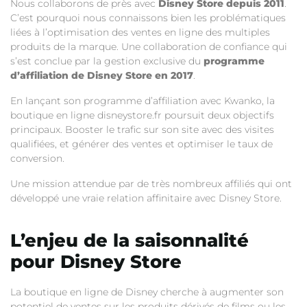
Nous collaborons de près avec
Disney Store depuis 2011
.
C’est pourquoi nous connaissons bien les problématiques
liées à l’optimisation des ventes en ligne des multiples
produits de la marque. Une collaboration de confiance qui
s’est conclue par la gestion exclusive du
programme
d’affiliation de Disney Store en 2017
.
En lançant son programme d’affiliation avec Kwanko, la
boutique en ligne disneystore.fr poursuit deux objectifs
principaux. Booster le trafic sur son site avec des visites
qualifiées, et générer des ventes et optimiser le taux de
conversion.
Une mission attendue par de très nombreux affiliés qui ont
développé une vraie relation affinitaire avec Disney Store.
L’enjeu de la saisonnalité
pour Disney Store
La boutique en ligne de Disney cherche à augmenter son
potentiel de ventes sur les produits dérivés de films ou les