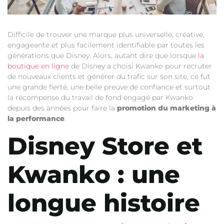
Difficile de trouver une marque plus universelle, créative,
engageante et plus facilement identifiable par toutes les
générations que Disney. Alors, autant dire que lorsque
la
boutique en ligne
de Disney a choisi Kwanko pour recruter
de nouveaux clients et générer du trafic sur son site, ce fut
une grande fierté, une belle preuve de confiance et surtout
la récompense du travail de fond engagé par Kwanko
depuis des années pour faire la
promotion du marketing à
la performance
.
Disney Store et
Kwanko : une
longue histoire