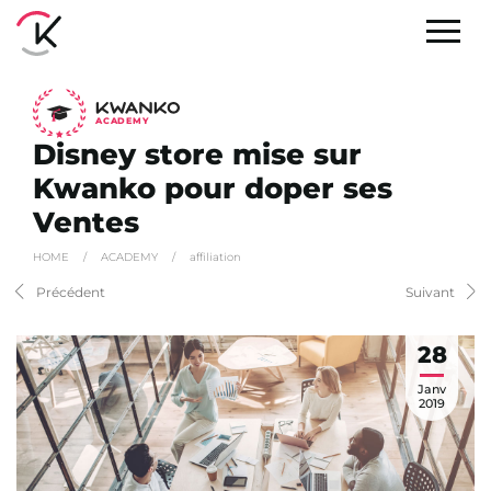
A
C
ADEMY
Disney store mise sur
Kwanko pour doper ses
Ventes
HOME
/
ACADEMY
/
affiliation
Précédent
Suivant
28
Janv
2019