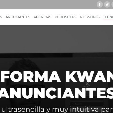
S
ANUNCIANTES
AGENCIAS
PUBLISHERS
NETWORKS
TECN
AFORMA KWA
ANUNCIANTE
 ultrasencilla y muy intuitiva p